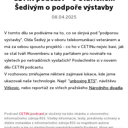
Šedivým o podpoře výstavby
08.04.2025
V tomto dílu se podíváme na to, co se skrývá pod "podporou
výstavby". Olda Šedivý je v oboru telekomunikací veteránem a
má za sebou spoustu projektů - co ho v CETINu nejvíc baví, jak
se stal tváří Movemberu a taky parťákem pro novináře na
výletech po netradičních vysílačích? Poslechněte si v novém
dílu CETIN podcastu.
V rozhovoru zmiňujeme některé zajímavé lokace, kde jsme
ukazovali naše technologie. Např. "
unboxing BTS
", návštěvu
Vítkovic
, nebo reportáž ze střech pražského
Národního divadla
.
Podcast
CETIN podcast
je vložený na túto stránku z otvoreného
informačného zdroja RSS. Všetky informácie, texty, predmety ochrany a
ďalšie metadáta z informačného zdroja RSS sú majetkom autora
podcastu a nie sú vlastníctvom prevádzkovateľa Podmaz, ktorý ani