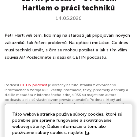
Hartlem o práci techniků
14.05.2026
Petr Hartl velí těm, kdo mají na starosti jak připojování nových
zákazníků, tak řešení problémů. Na optice i metalice. Co dnes
musí technici umět, s čím se mohou potýkat a jak s tím vším
souvisí AI? Poslechněte si další díl CETIN podcastu.
Podcast
CETIN podcast
je vložený na túto stránku z otvoreného
informačného zdroja RSS. Všetky informácie, texty, predmety ochrany a
ďalšie metadáta z informačného zdroja RSS sú majetkom autora
podcastu a nie sú vlastníctvom prevádzkovateľa Podmaz, ktorý ani
nevytvára ani nezodpovedá za ich obsah podcastov. Ak máš za to, že
podcast porušuje práva iných osôb alebo pravidlá Podmaz, môžeš
Táto webová stránka používa súbory cookies, ktoré sú
nahlásiť obsah
. Ak je toto tvoj podcast a chceš získať kontrolu nad týmto
profilom
klikni sem
.
potrebné pre správne fungovanie a skvalitňovanie
webovej stránky. Ďalšie informácie o tom, ako
Autor:
CETIN
používame súbory cookies, nájdete
tu
.