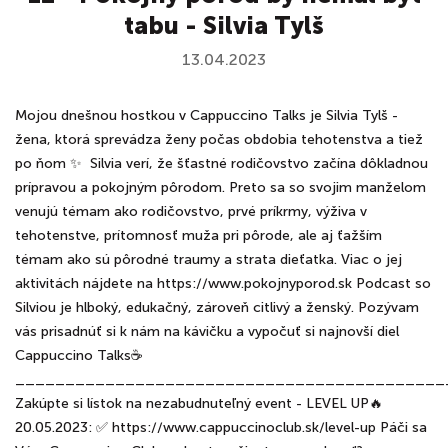
tabu - Silvia Tylš
13.04.2023
Mojou dnešnou hostkou v Cappuccino Talks je Silvia Tylš -
žena, ktorá sprevádza ženy počas obdobia tehotenstva a tiež
po ňom ✨ Silvia verí, že šťastné rodičovstvo začína dôkladnou
prípravou a pokojným pôrodom. Preto sa so svojim manželom
venujú témam ako rodičovstvo, prvé príkrmy, výživa v
tehotenstve, prítomnosť muža pri pôrode, ale aj ťažším
témam ako sú pôrodné traumy a strata dieťatka. Viac o jej
aktivitách nájdete na https://www.pokojnyporod.sk Podcast so
Silviou je hlboký, edukačný, zároveň citlivý a ženský. Pozývam
vás prisadnúť si k nám na kávičku a vypočuť si najnovší diel
Cappuccino Talks☕️
___________________________________________
Zakúpte si lístok na nezabudnuteľný event - LEVEL UP🔥
20.05.2023: ✅ https://www.cappuccinoclub.sk/level-up Páči sa