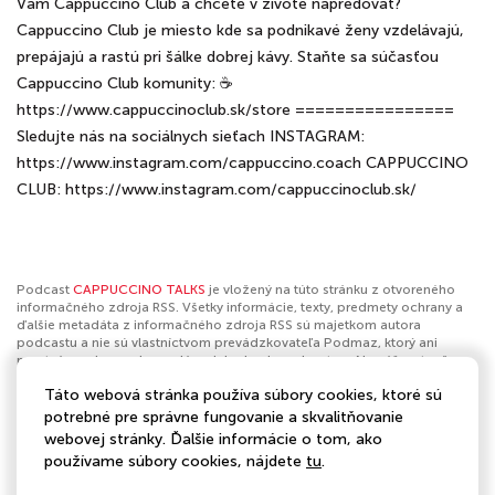
Vám Cappuccino Club a chcete v živote napredovať?
Cappuccino Club je miesto kde sa podnikavé ženy vzdelávajú,
prepájajú a rastú pri šálke dobrej kávy. Staňte sa súčasťou
Cappuccino Club komunity: ☕️
https://www.cappuccinoclub.sk/store ================
Sledujte nás na sociálnych sieťach INSTAGRAM:
https://www.instagram.com/cappuccino.coach CAPPUCCINO
CLUB: https://www.instagram.com/cappuccinoclub.sk/
Podcast
CAPPUCCINO TALKS
je vložený na túto stránku z otvoreného
informačného zdroja RSS. Všetky informácie, texty, predmety ochrany a
ďalšie metadáta z informačného zdroja RSS sú majetkom autora
podcastu a nie sú vlastníctvom prevádzkovateľa Podmaz, ktorý ani
nevytvára ani nezodpovedá za ich obsah podcastov. Ak máš za to, že
podcast porušuje práva iných osôb alebo pravidlá Podmaz, môžeš
Táto webová stránka používa súbory cookies, ktoré sú
nahlásiť obsah
. Ak je toto tvoj podcast a chceš získať kontrolu nad týmto
profilom
klikni sem
.
potrebné pre správne fungovanie a skvalitňovanie
webovej stránky. Ďalšie informácie o tom, ako
Autor:
Cappuccino Coach
používame súbory cookies, nájdete
tu
.