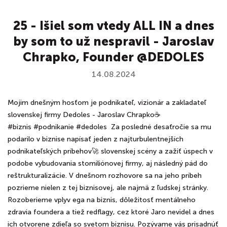
25 - Išiel som vtedy ALL IN a dnes
by som to už nespravil - Jaroslav
Chrapko, Founder @DEDOLES
14.08.2024
Mojim dnešným hosťom je podnikateľ, vizionár a zakladateľ
slovenskej firmy Dedoles - Jaroslav Chrapko☕️
#biznis #podnikanie #dedoles Za posledné desaťročie sa mu
podarilo v biznise napísať jeden z najturbulentnejších
podnikateľských príbehov🚀 slovenskej scény a zažiť úspech v
podobe vybudovania stomiliónovej firmy, aj následný pád do
reštrukturalizácie. V dnešnom rozhovore sa na jeho príbeh
pozrieme nielen z tej biznisovej, ale najmä z ľudskej stránky.
Rozoberieme vplyv ega na biznis, dôležitosť mentálneho
zdravia foundera a tiež redflagy, cez ktoré Jaro nevidel a dnes
ich otvorene zdieľa so svetom biznisu. Pozývame vás prisadnúť