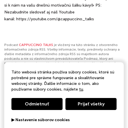
si k nám na vašu dnešnú motivačnú šálku kávy☕️ PS:
Nezabudnite sledovať aj náš Youtube
kanál: https://youtube.com/@cappuccino_talks
Podcast
CAPPUCCINO TALKS
je vložený na túto stránku z otvoreného
informačného zdroja RSS. Všetky informácie, texty, predmety ochrany a
ďalšie metadáta z informačného zdroja RSS sú majetkom autora
podcastu a nie sú vlastníctvom prevádzkovateľa Podmaz, ktorý ani
nevytvára ani nezodpovedá za ich obsah podcastov. Ak máš za to, že
podcast porušuje práva iných osôb alebo pravidlá Podmaz, môžeš
Táto webová stránka používa súbory cookies, ktoré sú
nahlásiť obsah
. Ak je toto tvoj podcast a chceš získať kontrolu nad týmto
profilom
klikni sem
.
potrebné pre správne fungovanie a skvalitňovanie
webovej stránky. Ďalšie informácie o tom, ako
Autor:
Cappuccino Coach
používame súbory cookies, nájdete
tu
.
Kategórie:
Vzdelávanie
,
Biznis
,
Voľný čas
Odmietnuť
Prijať všetky
▶ Nastavenie súborov cookies