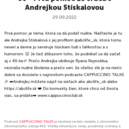
Andrejkou Stískalovou
29.09.2022
Prvá pomoc je téma, ktorá sa dá podať nudne. Našťastie je tu
ale Andrejka Stískalová s jej profilom @abclife_sk, ktorá tomu
neverí a denne ju servíruje tisíckam ľudí s ľahkosťou a s
humorom. 😉 Je tiež dôkazom toho, že podnikať sa dá začať
aj v 40-ke🎉 Prečo Andrejka obdivuje Ryana Reynoldsa,
neznáša nudné školenia a prečo verí, že všetko zlé je na niečo
dobré sa dozviete s najnovšom podcaste CAPPUCCINO TALKS
🎉 ➡️Andrejku môžete nájsť na sieťach ako abclife_sk alebo
https://abclife.sk ❤️ Do komunity žien, ktoré chcú od života
viac, sa pridáte➡️ www.cappuccinoclub.sk
Podcast
CAPPUCCINO TALKS
je vložený na túto stránku z otvoreného
informačného zdroja RSS. Všetky informácie, texty, predmety ochrany a