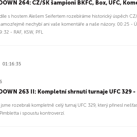
OWN 264: CZ/SK šampioni BKFC, Box, UFC, Kom
íle s hostem Alešem Seifertem rozebíráme historický úspěch CZ/S
samozřejmě nechybí ani vaše komentáře a naše názory. 00:25 - 
9:32 - RAF, KSW, PFL
01:16:35
6
OWN 263 II: Kompletní shrnutí turnaje UFC 329 -
 jsme rozebrali kompletně celý turnaj UFC 329, který přinesl neš
imbletta i spoustu kontroverzí.