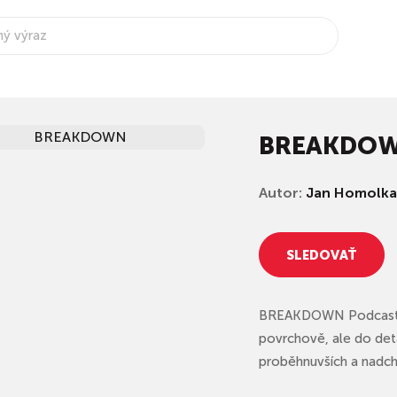
BREAKDO
Autor:
Jan Homolka
SLEDOVAŤ
BREAKDOWN Podcast – 
povrchově, ale do deta
proběhnuvších a nadchá