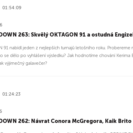
01:54:09
26
OWN 263: Skvělý OKTAGON 91 a ostudná Engize
1 nabídl jeden z nejlepších turnajů letošního roku. Probereme n
o se dělo po vyhlášení výsledku? Jak hodnotíme chování Kerima En
nak výjimečný galavečer?
01:24:23
6
OWN 262: Návrat Conora McGregora, Kaik Brito 