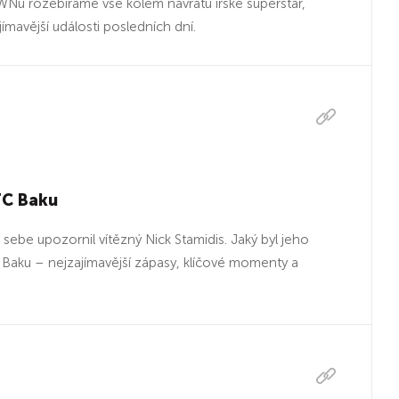
u rozebíráme vše kolem návratu irské superstar,
mavější události posledních dní.
FC Baku
e upozornil vítězný Nick Stamidis. Jaký byl jeho
aku – nejzajímavější zápasy, klíčové momenty a