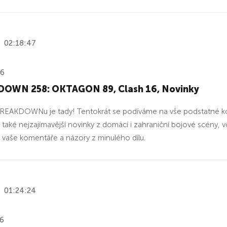
02:18:47
26
OWN 258: OKTAGON 89, Clash 16, Novinky
l BREAKDOWNu je tady! Tentokrát se podíváme na vše podstatné
také nejzajímavější novinky z domácí i zahraniční bojové scény, v
 vaše komentáře a názory z minulého dílu.
01:24:24
26