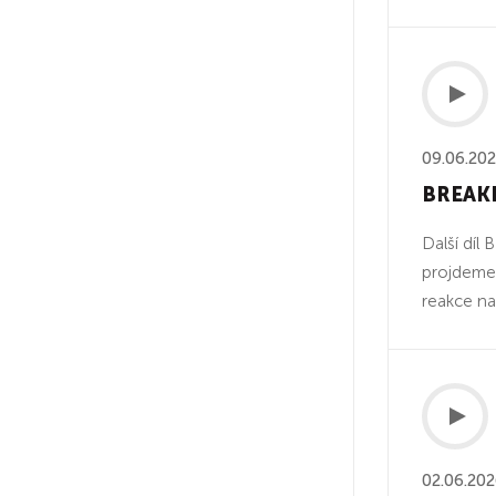
09.06.20
BREAKD
Další dí
projdeme 
reakce na
02.06.20