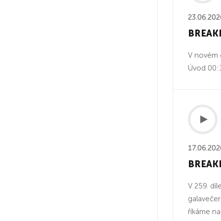
23.06.202
BREAKD
V novém 
Úvod 00:
17.06.202
BREAKD
V 259. dí
galavečer
říkáme na