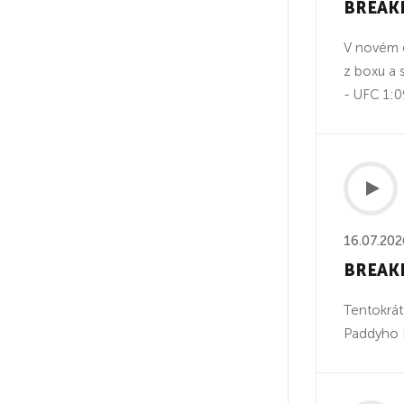
BREAKD
V novém d
z boxu a 
- UFC 1:0
16.07.202
BREAKD
Tentokrát
Paddyho P