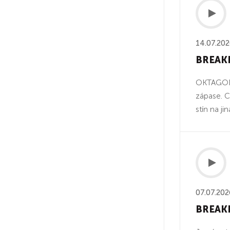
14.07.20
BREAKD
OKTAGON 9
zápase. C
stín na ji
07.07.202
BREAKD