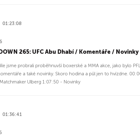
01:23:08
6
OWN 265: UFC Abu Dhabí / Komentáře / Novinky
díle jsme probrali proběhnuvší boxerské a MMA akce, jako bylo PF
omentáře a také novinky. Skoro hodina a půl jen to hvízdne. 00
 Matchmaker Ulberg 1:07:50 - Novinky
01:36:41
6