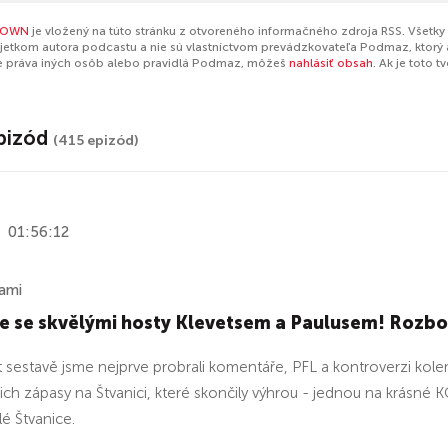
DOWN
je vložený na túto stránku z otvoreného informačného zdroja RSS. Všetky
jetkom autora podcastu a nie sú vlastníctvom prevádzkovateľa Podmaz, ktorý 
e práva iných osôb alebo pravidlá Podmaz, môžeš
nahlásiť obsah
. Ak je toto 
pizód
(415 epizód)
01:56:12
ami
ce se skvělými hosty Klevetsem a Paulusem! Roz
 sestavě jsme nejprve probrali komentáře, PFL a kontroverzi kol
ejich zápasy na Štvanici, které skončily výhrou - jednou na krásné 
lé Štvanice.