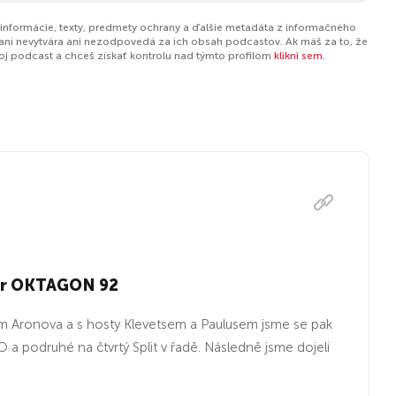
 informácie, texty, predmety ochrany a ďalšie metadáta z informačného
ani nevytvára ani nezodpovedá za ich obsah podcastov. Ak máš za to, že
tvoj podcast a chceš získať kontrolu nad týmto profilom
klikni sem
.
bor OKTAGON 92
em Aronova a s hosty Klevetsem a Paulusem jsme se pak
KO a podruhé na čtvrtý Split v řadě. Následně jsme dojeli