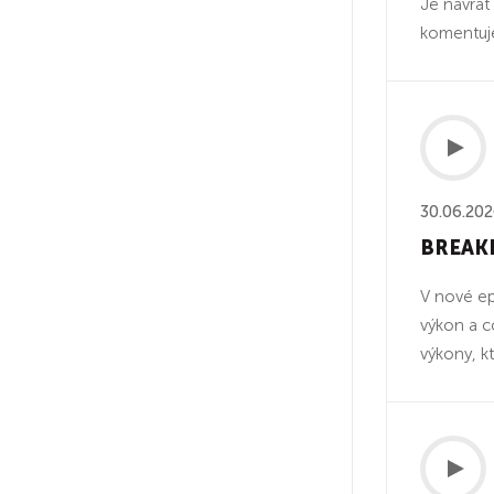
Je návrat
komentuje
30.06.20
BREAKD
V nové ep
výkon a c
výkony, k