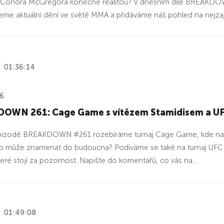
 Conora McGregora konečně realitou? V dnešním díle BREAKDOWN
me aktuální dění ve světě MMA a přidáváme náš pohled na nejzají
01:36:14
26
OWN 261: Cage Game s vítězem Stamidisem a U
izodě BREAKDOWN #261 rozebíráme turnaj Cage Game, kde na seb
o může znamenat do budoucna? Podíváme se také na turnaj UFC B
teré stojí za pozornost. Napište do komentářů, co vás na...
01:49:08