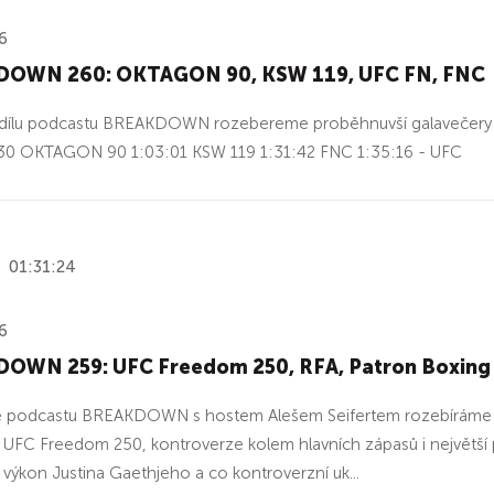
6
OWN 260: OKTAGON 90, KSW 119, UFC FN, FNC
dílu podcastu BREAKDOWN rozebereme proběhnuvší galavečery 
30 OKTAGON 90 1:03:01 KSW 119 1:31:42 FNC 1:35:16 - UFC
01:31:24
6
OWN 259: UFC Freedom 250, RFA, Patron Boxing
le podcastu BREAKDOWN s hostem Alešem Seifertem rozebíráme a
 UFC Freedom 250, kontroverze kolem hlavních zápasů i největší 
 výkon Justina Gaethjeho a co kontroverzní uk...