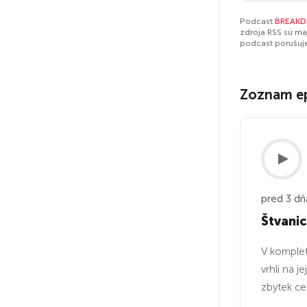
Podcast
BREAK
zdroja RSS sú ma
podcast porušuj
Zoznam e
pred 3 dň
Štvani
V komplet
vrhli na j
zbytek ce