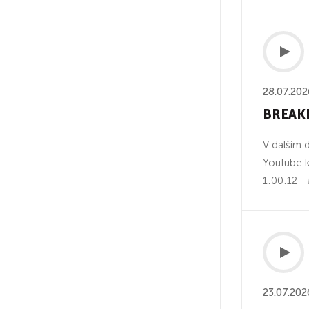
28.07.202
BREAKD
V dalším 
YouTube k
1:00:12 -
23.07.202