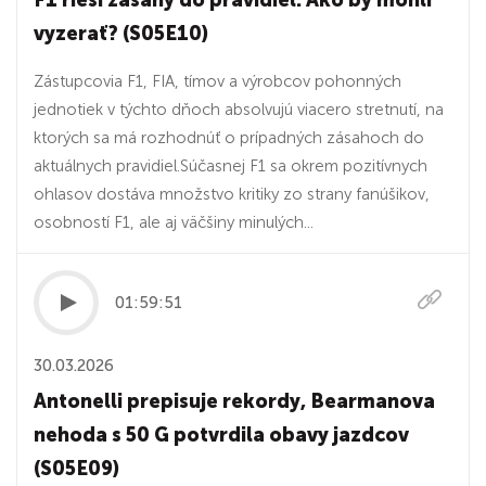
F1 rieši zásahy do pravidiel. Ako by mohli
vyzerať? (S05E10)
Zástupcovia F1, FIA, tímov a výrobcov pohonných
jednotiek v týchto dňoch absolvujú viacero stretnutí, na
ktorých sa má rozhodnúť o prípadných zásahoch do
aktuálnych pravidiel.Súčasnej F1 sa okrem pozitívnych
ohlasov dostáva množstvo kritiky zo strany fanúšikov,
osobností F1, ale aj väčšiny minulých...
01:59:51
30.03.2026
Antonelli prepisuje rekordy, Bearmanova
nehoda s 50 G potvrdila obavy jazdcov
(S05E09)