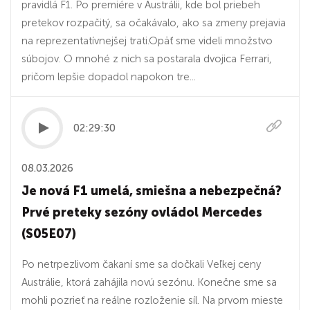
pravidlá F1. Po premiére v Austrálii, kde bol priebeh
pretekov rozpačitý, sa očakávalo, ako sa zmeny prejavia
na reprezentatívnejšej trati.Opäť sme videli množstvo
súbojov. O mnohé z nich sa postarala dvojica Ferrari,
pričom lepšie dopadol napokon tre...
02:29:30
08.03.2026
Je nová F1 umelá, smiešna a nebezpečná?
Prvé preteky sezóny ovládol Mercedes
(S05E07)
Po netrpezlivom čakaní sme sa dočkali Veľkej ceny
Austrálie, ktorá zahájila novú sezónu. Konečne sme sa
mohli pozrieť na reálne rozloženie síl. Na prvom mieste