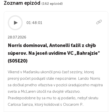
Zoznam epizód
(162 epizód)
01:48:01
28.07.2026
Norris dominoval, Antonelli ťažil z chýb
súperov. Na jeseň uvidíme VC „Bahrajzie“
(S05E20)
Víkend v Maďarsku ukončil prvú časť sezóny, ktorej
presný počet podujatí stále nepoznáme. Lando Norris
sa dočkal prvého víťazstva v pozícii úradujúceho majstra
sveta a McLaren útočil na dvojité víťazstvo.
Pravdepodobne by sa mu to aj podarilo, nebyť skratu
Carlosa Sainza, ktorý kolidoval s Oscarom P...