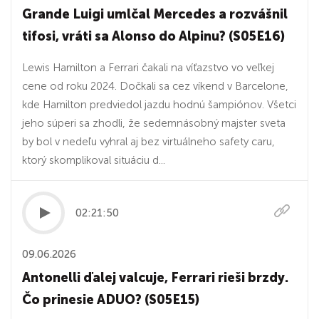
Grande Luigi umlčal Mercedes a rozvášnil
tifosi, vráti sa Alonso do Alpinu? (S05E16)
Lewis Hamilton a Ferrari čakali na víťazstvo vo veľkej
cene od roku 2024. Dočkali sa cez víkend v Barcelone,
kde Hamilton predviedol jazdu hodnú šampiónov. Všetci
jeho súperi sa zhodli, že sedemnásobný majster sveta
by bol v nedeľu vyhral aj bez virtuálneho safety caru,
ktorý skomplikoval situáciu d...
02:21:50
09.06.2026
Antonelli ďalej valcuje, Ferrari rieši brzdy.
Čo prinesie ADUO? (S05E15)