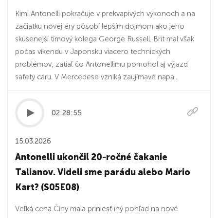
Kimi Antonelli pokračuje v prekvapivých výkonoch a na
začiatku novej éry pôsobí lepším dojmom ako jeho
skúsenejší tímový kolega George Russell. Brit mal však
počas víkendu v Japonsku viacero technických
problémov, zatiaľ čo Antonellimu pomohol aj výjazd
safety caru. V Mercedese vzniká zaujímavé napä...
02:28:55
15.03.2026
Antonelli ukončil 20-ročné čakanie
Talianov. Videli sme parádu alebo Mario
Kart? (S05E08)
Veľká cena Číny mala priniesť iný pohľad na nové