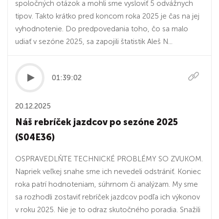
spoločných otázok a mohli sme vysloviť 5 odvážnych
tipov. Takto krátko pred koncom roka 2025 je čas na jej
vyhodnotenie. Do predpovedania toho, čo sa malo
udiať v sezóne 2025, sa zapojili štatistik Aleš N...
01:39:02
20.12.2025
Náš rebríček jazdcov po sezóne 2025
(S04E36)
OSPRAVEDLŇTE TECHNICKÉ PROBLÉMY SO ZVUKOM.
Napriek veľkej snahe sme ich nevedeli odstrániť. Koniec
roka patrí hodnoteniam, súhrnom či analýzam. My sme
sa rozhodli zostaviť rebríček jazdcov podľa ich výkonov
v roku 2025. Nie je to odraz skutočného poradia. Snažili