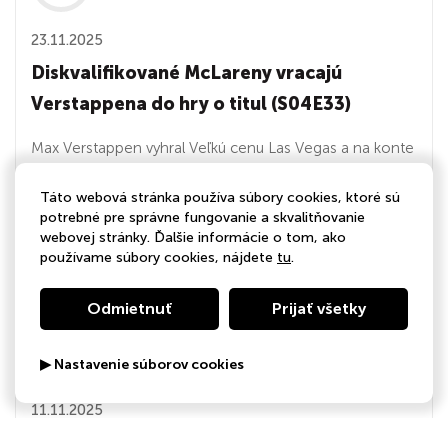
23.11.2025
Diskvalifikované McLareny vracajú
Verstappena do hry o titul (S04E33)
Max Verstappen vyhral Veľkú cenu Las Vegas a na konte
má najviac víťazstiev na území USA spomedzi všetkých
Táto webová stránka používa súbory cookies, ktoré sú
jazdcov F1. Diskvalifikácia McLarenu znamená, že sa
potrebné pre správne fungovanie a skvalitňovanie
dotiahol na druhého Oscara Piastriho, s ktorým stráca
webovej stránky. Ďalšie informácie o tom, ako
na Landa Norrisa už len 24 bodov. Zaujímavé veci sa
používame súbory cookies, nájdete
tu
.
dejú v Aston Martine. Tie môžu za i...
Odmietnuť
Prijať všetky
02:08:00
▶ Nastavenie súborov cookies
11.11.2025
Norris jazdí v životnej forme. Zaslúžil si