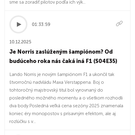
sme sa zoradiť pilotov podľa ich výk...
01:33:59
10.12.2025
Je Norris zaslúženým šampiónom? Od
budúceho roka nás čaká iná F1 (S04E35)
Lando Norris je novým šampiónom F1 a ukončil tak
štvorročnú nadvládu Maxa Verstappena. Boj o
tohtoročný majstrovský titul bol vyrovnaný do
posledného možného momentu a o všetkom rozhodli
dva body.Posledná veľká cena sezóny 2025 znamenala
koniec éry monopostov s prísavným efektom, ale aj
rozlúčku s v...