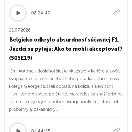
02:04:40
21.07.2026
Belgicko odkrylo absurdnosť súčasnej F1.
Jazdci sa pýtajú: Ako to mohli akceptovať?
(S05E19)
Kimi Antonelli dosiahol šieste víťazstvo v kariére a zvýšil
svoj náskok na čele priebežného poradia. Jeho tímový
kolega George Russell doplatil na kolíziu s Lewisom
Hamiltonom krátko po štarte. Mercedes sa snaží prísť na
to, čo sa deje s jeho pohonnými jednotkami, ktoré robili
problémy aj zákaznícky...
01:44:55