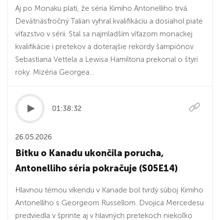
Aj po Monaku platí, že séria Kimiho Antonelliho trvá.
Devätnásťročný Talian vyhral kvalifikáciu a dosiahol piate
víťazstvo v sérii. Stal sa najmladším víťazom monackej
kvalifikácie i pretekov a doterajšie rekordy šampiónov
Sebastiana Vettela a Lewisa Hamiltona prekonal o štyri
roky. Mizéria Georgea...
01:38:32
26.05.2026
Bitku o Kanadu ukončila porucha,
Antonelliho séria pokračuje (S05E14)
Hlavnou témou víkendu v Kanade bol tvrdý súboj Kimiho
Antonelliho s Georgeom Russellom. Dvojica Mercedesu
predviedla v šprinte aj v hlavných pretekoch niekoľko