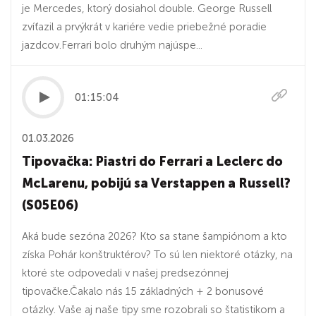
je Mercedes, ktorý dosiahol double. George Russell
zvíťazil a prvýkrát v kariére vedie priebežné poradie
jazdcov.Ferrari bolo druhým najúspe...
01:15:04
01.03.2026
Tipovačka: Piastri do Ferrari a Leclerc do
McLarenu, pobijú sa Verstappen a Russell?
(S05E06)
Aká bude sezóna 2026? Kto sa stane šampiónom a kto
získa Pohár konštruktérov? To sú len niektoré otázky, na
ktoré ste odpovedali v našej predsezónnej
tipovačke.Čakalo nás 15 základných + 2 bonusové
otázky. Vaše aj naše tipy sme rozobrali so štatistikom a