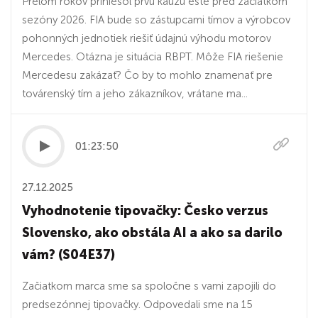
Prelom rokov priniesol prvú kauzu ešte pred začiatkom
sezóny 2026. FIA bude so zástupcami tímov a výrobcov
pohonných jednotiek riešiť údajnú výhodu motorov
Mercedes. Otázna je situácia RBPT. Môže FIA riešenie
Mercedesu zakázať? Čo by to mohlo znamenať pre
továrenský tím a jeho zákazníkov, vrátane ma...
01:23:50
27.12.2025
Vyhodnotenie tipovačky: Česko verzus
Slovensko, ako obstála AI a ako sa darilo
vám? (S04E37)
Začiatkom marca sme sa spoločne s vami zapojili do
predsezónnej tipovačky. Odpovedali sme na 15