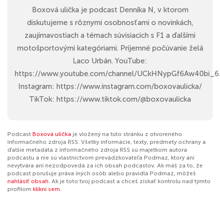
Boxová ulička je podcast Denníka N, v ktorom
diskutujeme s rôznymi osobnosťami o novinkách,
zaujímavostiach a témach súvisiacich s F1 a ďalšími
motošportovými kategóriami. Príjemné počúvanie želá
Laco Urbán. YouTube:
https://www.youtube.com/channel/UCkHNypGf6Aw40bi
Instagram: https://www.instagram.com/boxovaulicka/
TikTok: https://www.tiktok.com/@boxovaulicka
Podcast
Boxová ulička
je vložený na túto stránku z otvoreného
informačného zdroja RSS. Všetky informácie, texty, predmety ochrany a
ďalšie metadáta z informačného zdroja RSS sú majetkom autora
podcastu a nie sú vlastníctvom prevádzkovateľa Podmaz, ktorý ani
nevytvára ani nezodpovedá za ich obsah podcastov. Ak máš za to, že
podcast porušuje práva iných osôb alebo pravidlá Podmaz, môžeš
nahlásiť obsah
. Ak je toto tvoj podcast a chceš získať kontrolu nad týmto
profilom
klikni sem
.