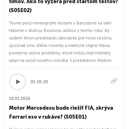
tímov. Ako to vyzerá pred štartom testov?
(S05E02)
Tesne pred neverejnými testami v Barcelone sa vám
hlásime s druhou Boxovou uličkou v tomto roku. Až
sedem tímov predstavilo lakovanie pre novú sezónu,
spoznali sme ďalšie novinky a niektoré stajne hlásia
pomerne vážne problémy, ktoré môžu mať neblahý
vplyv na úvod nového ročníka. S pretekárom Maťom...
01:26:20
10.01.2026
Motor Mercedesu bude riešiť FIA, skrýva
Ferrari eso v rukáve? (S05E01)