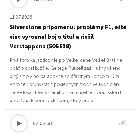
11.07.2026
Silverstone pripomenul problémy F1, ešte
viac vyrovnal boj o titul a riešil
Verstappena (S05E18)
Prvá štvorka jazdcov je po Veľkej cene Veľkej Británie
opäť o čosi bližšie. George Russell zažil rušný víkend
plný smoly no paradoxne so šťastným koncom. Kimi
Antonelli druhýkrát z posledných troch veľkých cien
nebodoval. Lewis Hamilton sa musel tentoraz skloniť
pred Charlesom Leclercom, ktorý prelo...
02:03:38