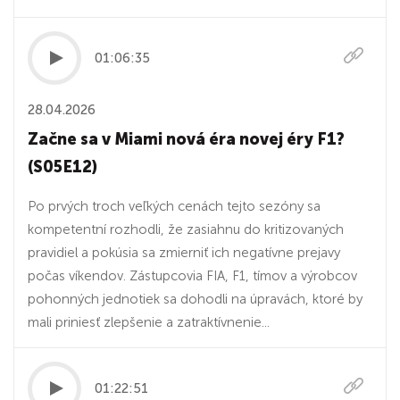
01:06:35
28.04.2026
Začne sa v Miami nová éra novej éry F1?
(S05E12)
Po prvých troch veľkých cenách tejto sezóny sa
kompetentní rozhodli, že zasiahnu do kritizovaných
pravidiel a pokúsia sa zmierniť ich negatívne prejavy
počas víkendov. Zástupcovia FIA, F1, tímov a výrobcov
pohonných jednotiek sa dohodli na úpravách, ktoré by
mali priniesť zlepšenie a zatraktívnenie...
01:22:51