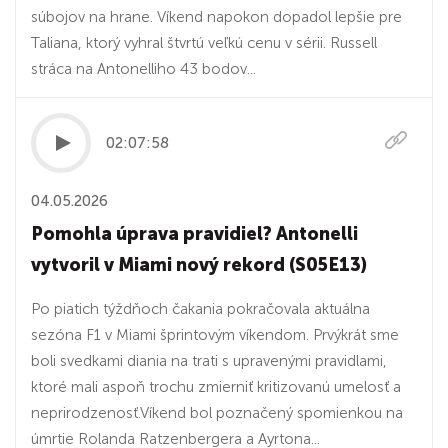
súbojov na hrane. Víkend napokon dopadol lepšie pre
Taliana, ktorý vyhral štvrtú veľkú cenu v sérii. Russell
stráca na Antonelliho 43 bodov...
02:07:58
04.05.2026
Pomohla úprava pravidiel? Antonelli
vytvoril v Miami nový rekord (S05E13)
Po piatich týždňoch čakania pokračovala aktuálna
sezóna F1 v Miami šprintovým víkendom. Prvýkrát sme
boli svedkami diania na trati s upravenými pravidlami,
ktoré mali aspoň trochu zmierniť kritizovanú umelosť a
neprirodzenosť.Víkend bol poznačený spomienkou na
úmrtie Rolanda Ratzenbergera a Ayrtona...