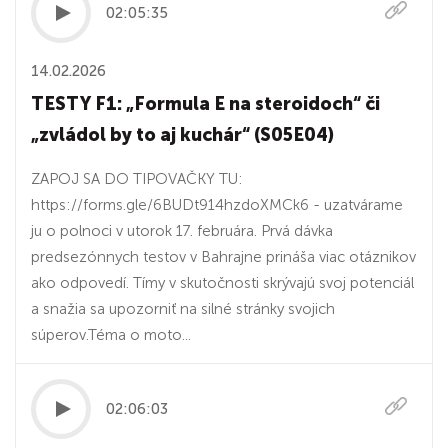
02:05:35
14.02.2026
TESTY F1: „Formula E na steroidoch“ či
„zvládol by to aj kuchár“ (S05E04)
ZAPOJ SA DO TIPOVAČKY TU:
https://forms.gle/6BUDt914hzdoXMCk6 - uzatvárame
ju o polnoci v utorok 17. februára. Prvá dávka
predsezónnych testov v Bahrajne prináša viac otáznikov
ako odpovedí. Tímy v skutočnosti skrývajú svoj potenciál
a snažia sa upozorniť na silné stránky svojich
súperov.Téma o moto...
02:06:03