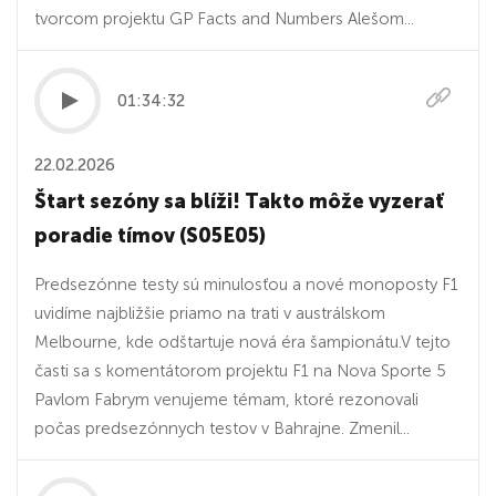
tvorcom projektu GP Facts and Numbers Alešom...
01:34:32
22.02.2026
Štart sezóny sa blíži! Takto môže vyzerať
poradie tímov (S05E05)
Predsezónne testy sú minulosťou a nové monoposty F1
uvidíme najbližšie priamo na trati v austrálskom
Melbourne, kde odštartuje nová éra šampionátu.V tejto
časti sa s komentátorom projektu F1 na Nova Sporte 5
Pavlom Fabrym venujeme témam, ktoré rezonovali
počas predsezónnych testov v Bahrajne. Zmenil...