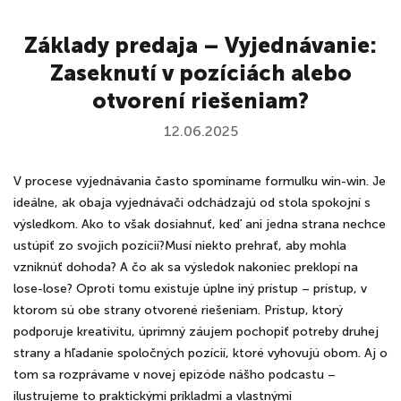
Základy predaja – Vyjednávanie:
Zaseknutí v pozíciách alebo
otvorení riešeniam?
12.06.2025
V procese vyjednávania často spomíname formulku win-win. Je
ideálne, ak obaja vyjednávači odchádzajú od stola spokojní s
výsledkom. Ako to však dosiahnuť, keď ani jedna strana nechce
ustúpiť zo svojich pozícií?Musí niekto prehrať, aby mohla
vzniknúť dohoda? A čo ak sa výsledok nakoniec preklopí na
lose-lose? Oproti tomu existuje úplne iný prístup – prístup, v
ktorom sú obe strany otvorené riešeniam. Prístup, ktorý
podporuje kreativitu, úprimný záujem pochopiť potreby druhej
strany a hľadanie spoločných pozícií, ktoré vyhovujú obom. Aj o
tom sa rozprávame v novej epizóde nášho podcastu –
ilustrujeme to praktickými príkladmi a vlastnými