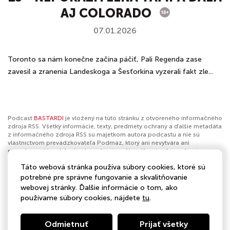
AJ COLORADO
07.01.2026
Toronto sa nám konečne začína páčiť, Pali Regenda zase
zavesil a zranenia Landeskoga a Šesťorkina vyzerali fakt zle...
Podcast
BASTARDI
je vložený na túto stránku z otvoreného informačného
zdroja RSS. Všetky informácie, texty, predmety ochrany a ďalšie metadáta
z informačného zdroja RSS sú majetkom autora podcastu a nie sú
vlastníctvom prevádzkovateľa Podmaz, ktorý ani nevytvára ani
nezodpovedá za ich obsah podcastov. Ak máš za to, že podcast
porušuje práva iných osôb alebo pravidlá Podmaz, môžeš
nahlásiť
Táto webová stránka používa súbory cookies, ktoré sú
obsah
. Ak je toto tvoj podcast a chceš získať kontrolu nad týmto profilom
klikni sem
.
potrebné pre správne fungovanie a skvalitňovanie
webovej stránky. Ďalšie informácie o tom, ako
Autor:
BAUER MEDIA Slovakia
používame súbory cookies, nájdete
tu
.
Kategórie:
Šport
,
Hokej
Odmietnuť
Prijať všetky