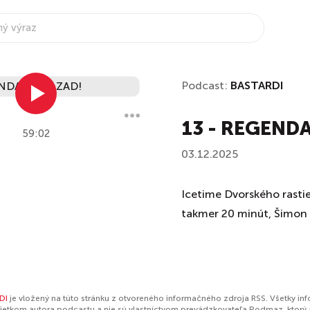
Podcast:
BASTARDI
13 - REGEND
59:02
03.12.2025
Icetime Dvorského rastie,
takmer 20 minút, Šimon 
DI
je vložený na túto stránku z otvoreného informačného zdroja RSS. Všetky in
jetkom autora podcastu a nie sú vlastníctvom prevádzkovateľa Podmaz, ktorý 