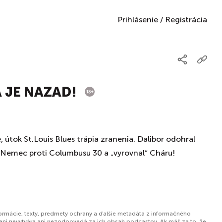
Prihlásenie
/
Registrácia
A JE NAZAD!
 útok St.Louis Blues trápia zranenia. Dalibor odohral
Nemec proti Columbusu 30 a „vyrovnal“ Cháru!
formácie, texty, predmety ochrany a ďalšie metadáta z informačného
ani nevytvára ani nezodpovedá za ich obsah podcastov. Ak máš za to, že