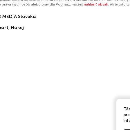
e práva iných osôb alebo pravidlá Podmaz, môžeš
nahlásiť obsah
. Ak je toto 
 MEDIA Slovakia
port
,
Hokej
Tát
pre
inf