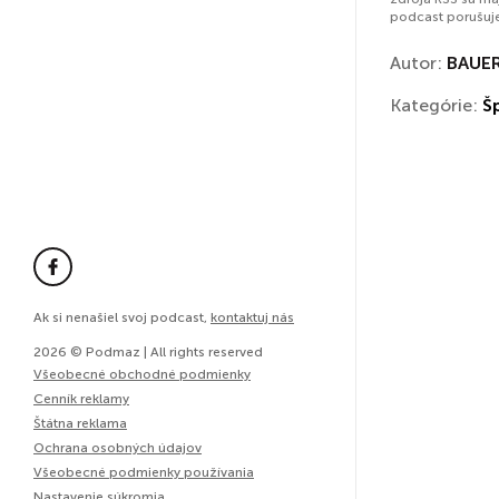
podcast porušuj
Autor:
BAUER
Kategórie:
Š
Ak si nenašiel svoj podcast,
kontaktuj nás
2026 © Podmaz | All rights reserved
Všeobecné obchodné podmienky
Cenník reklamy
Štátna reklama
Ochrana osobných údajov
Všeobecné podmienky používania
Nastavenie súkromia