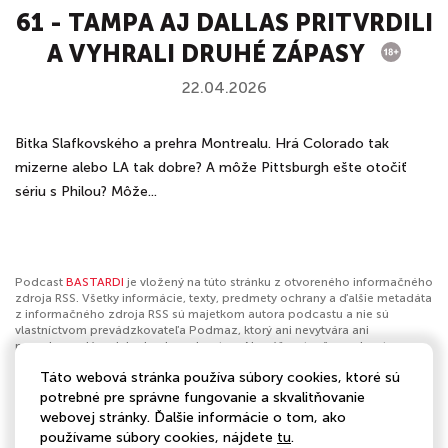
61 - TAMPA AJ DALLAS PRITVRDILI
A VYHRALI DRUHÉ ZÁPASY
22.04.2026
Bitka Slafkovského a prehra Montrealu. Hrá Colorado tak
mizerne alebo LA tak dobre? A môže Pittsburgh ešte otočiť
sériu s Philou? Môže...
Podcast
BASTARDI
je vložený na túto stránku z otvoreného informačného
zdroja RSS. Všetky informácie, texty, predmety ochrany a ďalšie metadáta
z informačného zdroja RSS sú majetkom autora podcastu a nie sú
vlastníctvom prevádzkovateľa Podmaz, ktorý ani nevytvára ani
nezodpovedá za ich obsah podcastov. Ak máš za to, že podcast
porušuje práva iných osôb alebo pravidlá Podmaz, môžeš
nahlásiť
Táto webová stránka používa súbory cookies, ktoré sú
obsah
. Ak je toto tvoj podcast a chceš získať kontrolu nad týmto profilom
klikni sem
.
potrebné pre správne fungovanie a skvalitňovanie
webovej stránky. Ďalšie informácie o tom, ako
Autor:
BAUER MEDIA Slovakia
používame súbory cookies, nájdete
tu
.