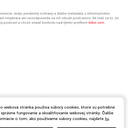
formácie, texty, predmety ochrany a ďalšie metadáta z informačného
ani nevytvára ani nezodpovedá za ich obsah podcastov. Ak máš za to, že
tvoj podcast a chceš získať kontrolu nad týmto profilom
klikni sem
.
o webová stránka používa súbory cookies, ktoré sú potrebné
 správne fungovanie a skvalitňovanie webovej stránky. Ďalšie
ormácie o tom, ako používame súbory cookies, nájdete
tu
.