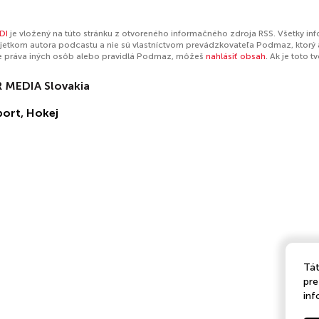
DI
je vložený na túto stránku z otvoreného informačného zdroja RSS. Všetky in
jetkom autora podcastu a nie sú vlastníctvom prevádzkovateľa Podmaz, ktorý 
e práva iných osôb alebo pravidlá Podmaz, môžeš
nahlásiť obsah
. Ak je toto 
 MEDIA Slovakia
port
,
Hokej
Tát
pre
inf