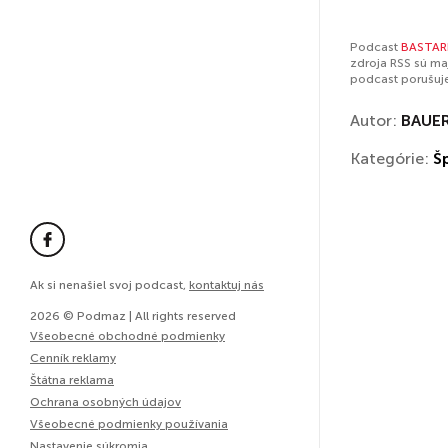
Podcast
BASTAR
zdroja RSS sú ma
podcast porušuj
Autor:
BAUER
Kategórie:
Š
Ak si nenašiel svoj podcast,
kontaktuj nás
2026 © Podmaz | All rights reserved
Všeobecné obchodné podmienky
Cenník reklamy
Štátna reklama
Ochrana osobných údajov
Všeobecné podmienky používania
Nastavenie súkromia