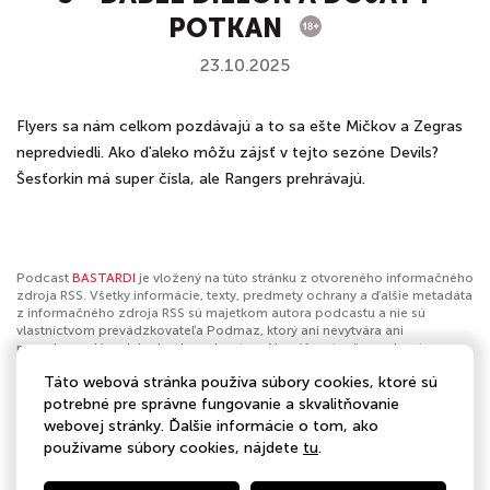
POTKAN
23.10.2025
Flyers sa nám celkom pozdávajú a to sa ešte Mičkov a Zegras
nepredviedli. Ako ďaleko môžu zájsť v tejto sezóne Devils?
Šesťorkin má super čísla, ale Rangers prehrávajú.
Podcast
BASTARDI
je vložený na túto stránku z otvoreného informačného
zdroja RSS. Všetky informácie, texty, predmety ochrany a ďalšie metadáta
z informačného zdroja RSS sú majetkom autora podcastu a nie sú
vlastníctvom prevádzkovateľa Podmaz, ktorý ani nevytvára ani
nezodpovedá za ich obsah podcastov. Ak máš za to, že podcast
porušuje práva iných osôb alebo pravidlá Podmaz, môžeš
nahlásiť
Táto webová stránka používa súbory cookies, ktoré sú
obsah
. Ak je toto tvoj podcast a chceš získať kontrolu nad týmto profilom
klikni sem
.
potrebné pre správne fungovanie a skvalitňovanie
webovej stránky. Ďalšie informácie o tom, ako
Autor:
BAUER MEDIA Slovakia
používame súbory cookies, nájdete
tu
.
Kategórie:
Šport
,
Hokej