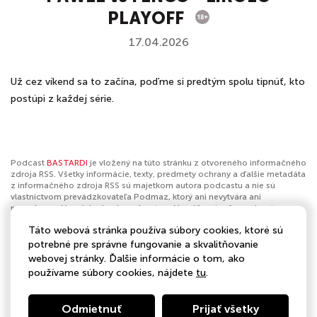
PLAYOFF
17.04.2026
Už cez víkend sa to začína, poďme si predtým spolu tipnúť, kto
postúpi z každej série.
Podcast
BASTARDI
je vložený na túto stránku z otvoreného informačného
zdroja RSS. Všetky informácie, texty, predmety ochrany a ďalšie metadáta
z informačného zdroja RSS sú majetkom autora podcastu a nie sú
vlastníctvom prevádzkovateľa Podmaz, ktorý ani nevytvára ani
nezodpovedá za ich obsah podcastov. Ak máš za to, že podcast
porušuje práva iných osôb alebo pravidlá Podmaz, môžeš
nahlásiť
Táto webová stránka používa súbory cookies, ktoré sú
obsah
. Ak je toto tvoj podcast a chceš získať kontrolu nad týmto profilom
klikni sem
.
potrebné pre správne fungovanie a skvalitňovanie
webovej stránky. Ďalšie informácie o tom, ako
Autor:
BAUER MEDIA Slovakia
používame súbory cookies, nájdete
tu
.
Kategórie:
Šport
,
Hokej
Odmietnuť
Prijať všetky