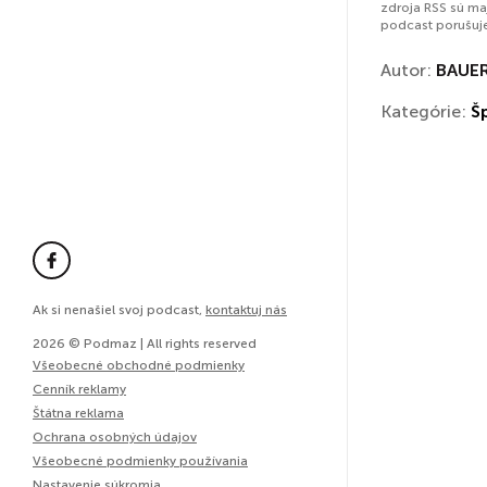
zdroja RSS sú ma
podcast porušuj
Autor:
BAUER
Kategórie:
Š
Ak si nenašiel svoj podcast,
kontaktuj nás
2026 © Podmaz | All rights reserved
Všeobecné obchodné podmienky
Cenník reklamy
Štátna reklama
Ochrana osobných údajov
Všeobecné podmienky používania
Nastavenie súkromia