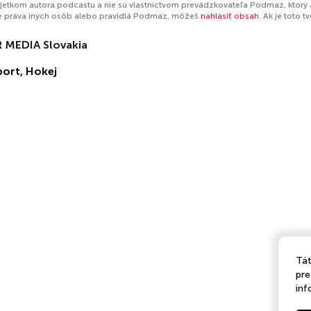
jetkom autora podcastu a nie sú vlastníctvom prevádzkovateľa Podmaz, ktorý 
e práva iných osôb alebo pravidlá Podmaz, môžeš
nahlásiť obsah
. Ak je toto 
 MEDIA Slovakia
port
,
Hokej
Tát
pre
inf