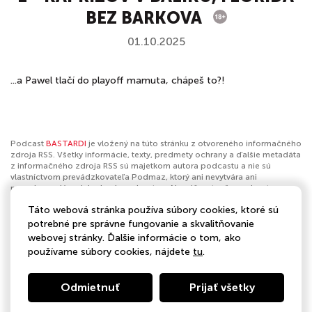
BEZ BARKOVA
01.10.2025
...a Pawel tlačí do playoff mamuta, chápeš to?!
Podcast
BASTARDI
je vložený na túto stránku z otvoreného informačného
zdroja RSS. Všetky informácie, texty, predmety ochrany a ďalšie metadáta
z informačného zdroja RSS sú majetkom autora podcastu a nie sú
vlastníctvom prevádzkovateľa Podmaz, ktorý ani nevytvára ani
nezodpovedá za ich obsah podcastov. Ak máš za to, že podcast
porušuje práva iných osôb alebo pravidlá Podmaz, môžeš
nahlásiť
Táto webová stránka používa súbory cookies, ktoré sú
obsah
. Ak je toto tvoj podcast a chceš získať kontrolu nad týmto profilom
klikni sem
.
potrebné pre správne fungovanie a skvalitňovanie
webovej stránky. Ďalšie informácie o tom, ako
Autor:
BAUER MEDIA Slovakia
používame súbory cookies, nájdete
tu
.
Kategórie:
Šport
,
Hokej
Odmietnuť
Prijať všetky