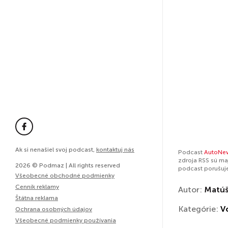
Ak si nenašiel svoj podcast,
kontaktuj nás
Podcast
AutoNe
zdroja RSS sú ma
2026 © Podmaz | All rights reserved
podcast porušuj
Všeobecné obchodné podmienky
Cenník reklamy
Autor:
Matúš
Štátna reklama
Kategórie:
V
Ochrana osobných údajov
Všeobecné podmienky používania