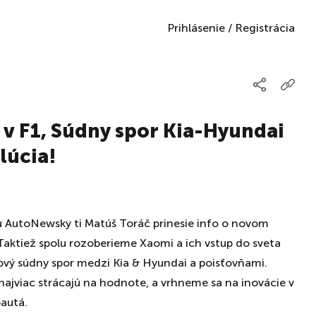
Prihlásenie
/
Registrácia
 v F1, Súdny spor Kia-Hyundai
lúcia!
u AutoNewsky ti Matúš Toráč prinesie info o novom
. Taktiež spolu rozoberieme Xaomi a ich vstup do sveta
dový súdny spor medzi Kia & Hyundai a poisťovňami.
 najviac strácajú na hodnote, a vrhneme sa na inovácie v
oautá.