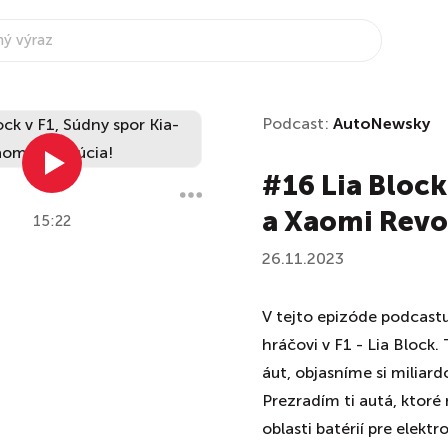
Podcast:
AutoNewsky
#16 Lia Block
a Xaomi Revo
15:22
26.11.2023
V tejto epizóde podcast
hráčovi v F1 - Lia Block
áut, objasníme si miliar
Prezradím ti autá, ktoré
oblasti batérií pre elektr