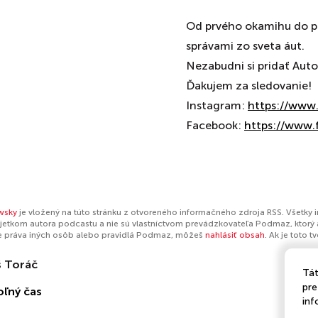
Od prvého okamihu do po
správami zo sveta áut.
Nezabudni si pridať Auto
Ďakujem za sledovanie!
Instagram:
⁠https://ww
Facebook:
⁠https://www
wsky
je vložený na túto stránku z otvoreného informačného zdroja RSS. Všetky 
jetkom autora podcastu a nie sú vlastníctvom prevádzkovateľa Podmaz, ktorý 
e práva iných osôb alebo pravidlá Podmaz, môžeš
nahlásiť obsah
. Ak je toto 
 Toráč
Tát
pre
oľný čas
inf