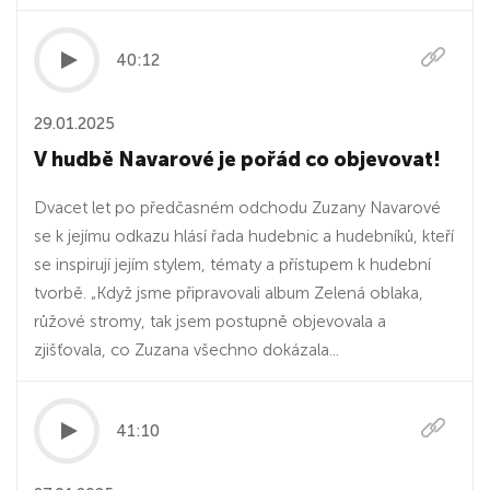
40:12
29.01.2025
V hudbě Navarové je pořád co objevovat!
Dvacet let po předčasném odchodu Zuzany Navarové
se k jejímu odkazu hlásí řada hudebnic a hudebníků, kteří
se inspirují jejím stylem, tématy a přístupem k hudební
tvorbě. „Když jsme připravovali album Zelená oblaka,
růžové stromy, tak jsem postupně objevovala a
zjišťovala, co Zuzana všechno dokázala...
41:10