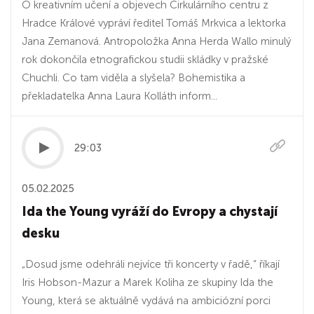
O kreativním učení a objevech Cirkulárního centru z
Hradce Králové vypráví ředitel Tomáš Mrkvica a lektorka
Jana Zemanová. Antropoložka Anna Herda Wallo minulý
rok dokončila etnografickou studii skládky v pražské
Chuchli. Co tam viděla a slyšela? Bohemistika a
překladatelka Anna Laura Kolláth inform...
29:03
05.02.2025
Ida the Young vyráží do Evropy a chystají
desku
„Dosud jsme odehráli nejvíce tři koncerty v řadě,“ říkají
Iris Hobson-Mazur a Marek Koliha ze skupiny Ida the
Young, která se aktuálně vydává na ambiciózní porci