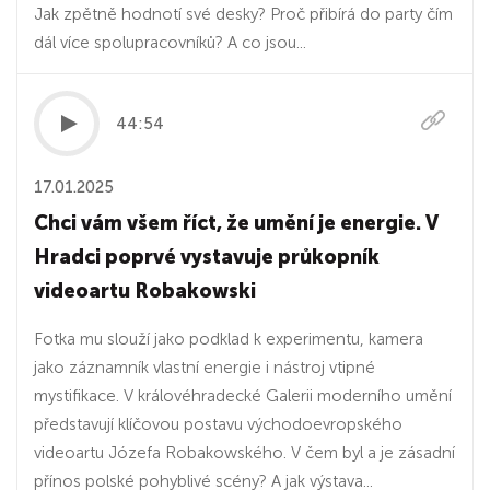
Jak zpětně hodnotí své desky? Proč přibírá do party čím
dál více spolupracovníků? A co jsou...
44:54
17.01.2025
Chci vám všem říct, že umění je energie. V
Hradci poprvé vystavuje průkopník
videoartu Robakowski
Fotka mu slouží jako podklad k experimentu, kamera
jako záznamník vlastní energie i nástroj vtipné
mystifikace. V královéhradecké Galerii moderního umění
představují klíčovou postavu východoevropského
videoartu Józefa Robakowského. V čem byl a je zásadní
přínos polské pohyblivé scény? A jak výstava...