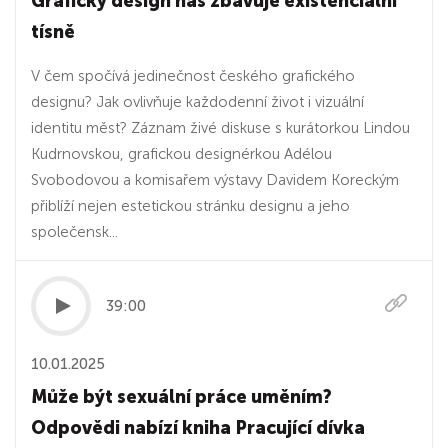
Grafický design nás zbavuje existenciální
tísně
V čem spočívá jedinečnost českého grafického
designu? Jak ovlivňuje každodenní život i vizuální
identitu měst? Záznam živé diskuse s kurátorkou Lindou
Kudrnovskou, grafickou designérkou Adélou
Svobodovou a komisařem výstavy Davidem Koreckým
přiblíží nejen estetickou stránku designu a jeho
společensk...
39:00
10.01.2025
Může být sexuální práce uměním?
Odpovědi nabízí kniha Pracující dívka