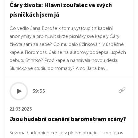
Čáry života: Hlavní zoufalec ve svých
písničkách jsem já
Co vedlo Jana Boroše k tomu vystoupit z kapelní
anonymity a promluvit skrze písničky své kapely Čáry
života sám za sebe? Co mu dalo účinkování v úspěšné
kapele Fiordmoss. Jak se na autorovy podepsal úspěch
debutu Stínítko? Proč kapela nahrávala novou desku
Sluníčko ve studiu dohromady? A co Jana bav...
39:55
21.03.2025
Jsou hudební ocenění barometrem scény?
Sezóna hudebních cen je v plném proudu – kdo letos