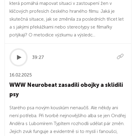
která pomáhá mapovat situaci v zastoupení žen v
klíčových profesích českého hraného filmu. Jaká je
skutečná situace, jak se změnila za posledních třicet let
a s jakými překážkami nebo stereotypy se filmařky
potýkají? O metodice výzkumu a výsledc...
39:27
16.02.2025
WWW Neurobeat zasadili obojky a sklidili
psy
Starého psa novým kouskům nenaučíš. Ale někdy ani
není potřeba. Při tvorbě nejnovějšího alba se jen Ondřej
Anděra s Lubomírem Typltem rozhodli udělat pár změn.
Jejich zvuk funguje a evidentně si to myslí i fanoušci,