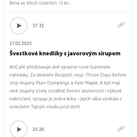
Brna ve třech stoletích. O kn...
37:31
27.02.2025
Švestkové knedlíky s javorovým sirupem
ArtCafé představuje dvě výrazné nové tuzemské
nahrávky. Za deskami Bezpečí, resp. Those Days Before
stojí skupiny Plum Dumplings a Kate Maple. A byť mají
obě skupiny zcela rozdílné životní zkušenosti i stylové
nakročení, spojuje je jedna linka - jejich alba vznikala v
ústeckém Tajným studiu pod dohl...
25:26