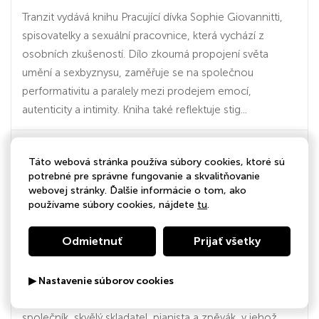
Tranzit vydává knihu Pracující dívka Sophie Giovannitti,
spisovatelky a sexuální pracovnice, která vychází z
osobních zkušeností. Dílo zkoumá propojení světa
umění a sexbyznysu, zaměřuje se na společnou
performativitu a paralely mezi prodejem emocí,
autenticity a intimity. Kniha také reflektuje stig...
Táto webová stránka používa súbory cookies, ktoré sú
44:37
potrebné pre správne fungovanie a skvalitňovanie
webovej stránky. Ďalšie informácie o tom, ako
09.01.2025
používame súbory cookies, nájdete
tu
.
Slunce na peřinách. Vychází první LP Jiřího
Odmietnuť
Prijať všetky
Bulise
Komplikovaná, zádumčivá osobnost, která toužila po
▶ Nastavenie súborov cookies
životní harmonii, ale nevěděla, jak na ni. Také zábavný
společník, skvělý skladatel, pianista a zpěvák, v jehož