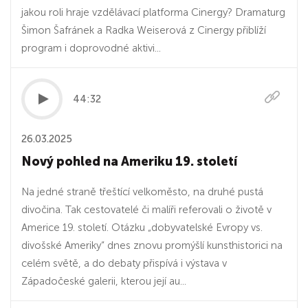
jakou roli hraje vzdělávací platforma Cinergy? Dramaturg
Šimon Šafránek a Radka Weiserová z Cinergy přiblíží
program i doprovodné aktivi...
44:32
26.03.2025
Nový pohled na Ameriku 19. století
Na jedné straně třeštící velkoměsto, na druhé pustá
divočina. Tak cestovatelé či malíři referovali o životě v
Americe 19. století. Otázku „dobyvatelské Evropy vs.
divošské Ameriky“ dnes znovu promýšlí kunsthistorici na
celém světě, a do debaty přispívá i výstava v
Západočeské galerii, kterou její au...