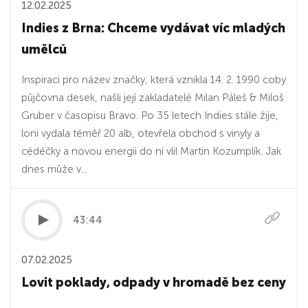
12.02.2025
Indies z Brna: Chceme vydávat víc mladých
umělců
Inspiraci pro název značky, která vznikla 14. 2. 1990 coby
půjčovna desek, našli její zakladatelé Milan Páleš & Miloš
Gruber v časopisu Bravo. Po 35 letech Indies stále žije,
loni vydala téměř 20 alb, otevřela obchod s vinyly a
cédéčky a novou energii do ní vlil Martin Kozumplík. Jak
dnes může v...
43:44
07.02.2025
Lovit poklady, odpady v hromadě bez ceny