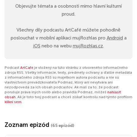
Objevujte témata a osobnosti mimo hlavní kulturní
proud.
Všechny díly podcastu ArtCafé můžete pohodlně
poslouchat v mobilní aplikaci mujRozhlas pro
Android
a
iOS
nebo na webu
mujRozhlas.cz
.
Podcast
ArtCafé
je vložený na túto stránku z otvoreného informačného
zdroja RSS. Všetky informácie, texty, predmety ochrany a ďalšie metadáta
z informačného zdroja RSS sú majetkom autora podcastu a nie sú
vlastníctvom prevádzkovateľa Podmaz, ktorý ani nevytvára ani
nezodpovedá za ich obsah podcastov. Ak máš za to, že podcast
porušuje práva iných osôb alebo pravidlá Podmaz, môžeš
nahlásiť
obsah
. Ak je toto tvoj podcast a chceš získať kontrolu nad týmto profilom
klikni sem
.
Zoznam epizód
(65 epizód)