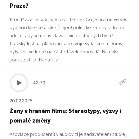
Praze?
Proč Pražané rádi žijí v okolí Letné? Co je pro ně ve věci
bydlení důležité a jaké (nejen) politické změny je třeba
udělat, aby se u nás stavělo víc dostupných bytů?
Pražský Institut plánování a rozvoje vydal knihu Domy,
byty, lidi, ve které na část otázek odpovídá. Na další
souvislosti se Hana Slív...
42:30
20.02.2025
Ženy v hraném filmu: Stereotypy, výzvy i
pomalé změny
Asociace producentů v audiovizi je zadavatelem studie,