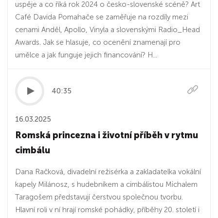
uspěje a co říká rok 2024 o česko-slovenské scéně? Art
Café Davida Pomahače se zaměřuje na rozdíly mezi
cenami Anděl, Apollo, Vinyla a slovenskými Radio_Head
Awards. Jak se hlasuje, co ocenění znamenají pro
umělce a jak funguje jejich financování? H...
40:35
16.03.2025
Romská princezna i životní příběh v rytmu
cimbálu
Dana Račková, divadelní režisérka a zakladatelka vokální
kapely Milánosz, s hudebníkem a cimbálistou Michalem
Taragošem představují čerstvou společnou tvorbu.
Hlavní roli v ní hrají romské pohádky, příběhy 20. století i