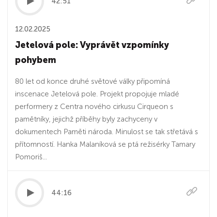
42:51
12.02.2025
Jetelová pole: Vyprávět vzpomínky
pohybem
80 let od konce druhé světové války připomíná
inscenace Jetelová pole. Projekt propojuje mladé
performery z Centra nového cirkusu Cirqueon s
pamětníky, jejichž příběhy byly zachyceny v
dokumentech Paměti národa. Minulost se tak střetává s
přítomností. Hanka Malaníková se ptá režisérky Tamary
Pomoriš...
44:16