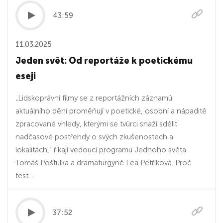
43:59
11.03.2025
Jeden svět: Od reportáže k poetickému
eseji
„Lidskoprávní filmy se z reportážních záznamů
aktuálního dění proměňují v poetické, osobní a nápaditě
zpracované vhledy, kterými se tvůrci snaží sdělit
nadčasové postřehdy o svých zkušenostech a
lokalitách,“ říkají vedoucí programu Jednoho světa
Tomáš Poštulka a dramaturgyně Lea Petříková. Proč
fest...
37:52