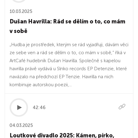
10.03.2025
Dušan Havrilla: Rád se dělím o to, co mám
v sobě
„Hudba je prostředek, kterým se rád vyjadřuji, dávám věci
ze sebe ven a rád se dělím o to, co mám v sobě,“ říká v
ArtCafé hudebník Dušan Havrilla. Společně s kapelou
havrilla právě vydává u Slnko records EP Detenzie, které
navázalo na předchozí EP Tenzie. Havrilla na nich
kombinuje autorskou poezii,...
42:46
04.03.2025
Loutkové divadlo 2025: Kámen, pírko,