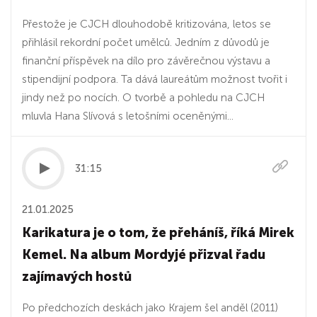
Přestože je CJCH dlouhodobě kritizována, letos se
přihlásil rekordní počet umělců. Jedním z důvodů je
finanční příspěvek na dílo pro závěrečnou výstavu a
stipendijní podpora. Ta dává laureátům možnost tvořit i
jindy než po nocích. O tvorbě a pohledu na CJCH
mluvla Hana Slívová s letošními oceněnými...
31:15
21.01.2025
Karikatura je o tom, že přeháníš, říká Mirek
Kemel. Na album Mordyjé přizval řadu
zajímavých hostů
Po předchozích deskách jako Krajem šel anděl (2011)