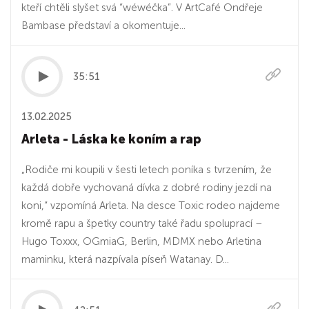
kteří chtěli slyšet svá “wéwéčka”. V ArtCafé Ondřeje
Bambase představí a okomentuje...
35:51
13.02.2025
Arleta - Láska ke koním a rap
„Rodiče mi koupili v šesti letech poníka s tvrzením, že
každá dobře vychovaná dívka z dobré rodiny jezdí na
koni,“ vzpomíná Arleta. Na desce Toxic rodeo najdeme
kromě rapu a špetky country také řadu spoluprací –
Hugo Toxxx, OGmiaG, Berlin, MDMX nebo Arletina
maminku, která nazpívala píseň Watanay. D...