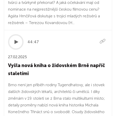
tvůrci a tvůrkyně překonat? A jaká očekávání mají od
nominace na nejprestižnější českou filmovou cenu?
Agáta Hrnčířová diskutuje s trojicí mladých režisérů a
režisérek – Terezou Kovandovou (H...
44:47
27.02.2025
Vyšla nová kniha o židovském Brně napříč
staletími
Brno není jen příběh rodiny Tugendhatovy, ale i stovek
dalších židovských lékařů, architektů či umělců. I díky
změnám v 19. století se z Brna stalo multikulturní místo;
detaily proměny nabízí nová kniha historika Michala
Konečného Třináct snů o svobodě. Osudy židovského