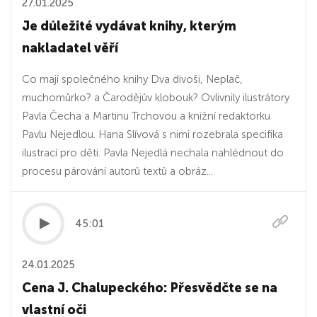
27.01.2025
Je důležité vydávat knihy, kterým
nakladatel věří
Co mají společného knihy Dva divoši, Neplač,
muchomůrko? a Čarodějův klobouk? Ovlivnily ilustrátory
Pavla Čecha a Martinu Trchovou a knižní redaktorku
Pavlu Nejedlou. Hana Slívová s nimi rozebrala specifika
ilustrací pro děti. Pavla Nejedlá nechala nahlédnout do
procesu párování autorů textů a obráz...
45:01
24.01.2025
Cena J. Chalupeckého: Přesvědčte se na
vlastní oči