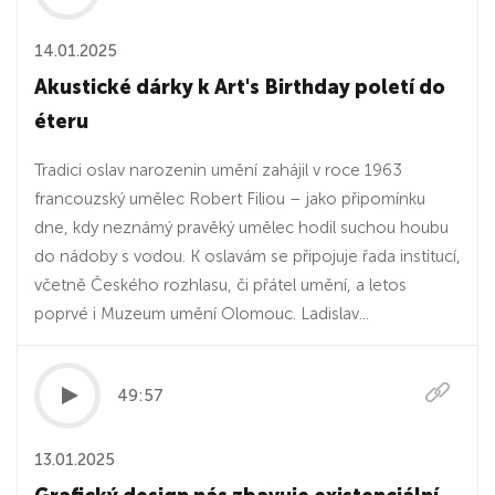
14.01.2025
Akustické dárky k Art's Birthday poletí do
éteru
Tradici oslav narozenin umění zahájil v roce 1963
francouzský umělec Robert Filiou – jako připomínku
dne, kdy neznámý pravěký umělec hodil suchou houbu
do nádoby s vodou. K oslavám se připojuje řada institucí,
včetně Českého rozhlasu, či přátel umění, a letos
poprvé i Muzeum umění Olomouc. Ladislav...
49:57
13.01.2025