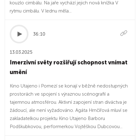
kouzlo cimbálu. Na jaře vychází jejich nová knížka V
rytmu cimbálu. V lednu měla...
36:10
13.03.2025
Imerzivní světy rozšiřují schopnost vnímat
umění
Kino Utajeno i Pomezí se konají v běžně nedostupných
prostorách ve spojení s výraznou scénografií a
tajemnou atmosférou. Aktivní zapojení stran diváctva je
žádoucí, ale není vyžadováno. Agáta Hrnčířová mluví se
zakladatelkou projektu Kino Utajeno Barboru
Podškubkovou, performerkou Vojtěškou Dubcovou...