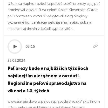
týždni sa naplno rozbehla peľová sezóna brezy a jej peľ
dominoval v ovzduší na celom území Slovenska. Okrem
peľu brezy sa v ovzduší vyskytovali alergiologicky
významné koncentrácie peľu jaseňa, hrabu, duba a
miestami aj drevín z čeľadí cyprusovité-...
03:15
28.03.2024
Peľ brezy bude v najbližších týždňoch
najsilnejším alergénom v ovzduší.
Regionálne peľové spravodajstvo na
víkend a 14. týždeň
www.alergia.skwww.pelovespravodajstvo.skV aktuálnom
týždni vplyvom ochladenia a zrážkovej činnosti