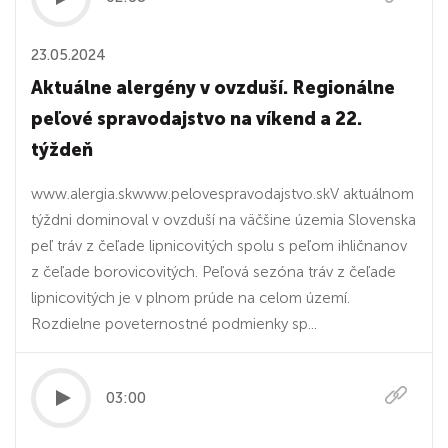
23.05.2024
Aktuálne alergény v ovzduší. Regionálne
peľové spravodajstvo na víkend a 22.
týždeň
www.alergia.skwww.pelovespravodajstvo.skV aktuálnom
týždni dominoval v ovzduší na väčšine územia Slovenska
peľ tráv z čeľade lipnicovitých spolu s peľom ihličnanov
z čeľade borovicovitých. Peľová sezóna tráv z čeľade
lipnicovitých je v plnom prúde na celom území.
Rozdielne poveternostné podmienky sp...
03:00