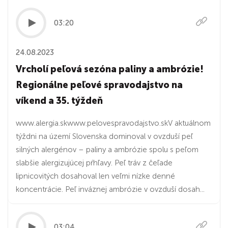
03:20
24.08.2023
Vrcholí peľová sezóna paliny a ambrózie!
Regionálne peľové spravodajstvo na
víkend a 35. týždeň
www.alergia.skwww.pelovespravodajstvo.skV aktuálnom
týždni na území Slovenska dominoval v ovzduší peľ
silných alergénov – paliny a ambrózie spolu s peľom
slabšie alergizujúcej pŕhľavy. Peľ tráv z čeľade
lipnicovitých dosahoval len veľmi nízke denné
koncentrácie. Peľ inváznej ambrózie v ovzduší dosah...
03:04