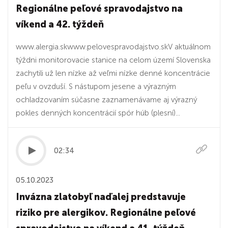
Regionálne peľové spravodajstvo na
víkend a 42. týždeň
www.alergia.skwww.pelovespravodajstvo.skV aktuálnom
týždni monitorovacie stanice na celom území Slovenska
zachytili už len nízke až veľmi nízke denné koncentrácie
peľu v ovzduší. S nástupom jesene a výrazným
ochladzovaním súčasne zaznamenávame aj výrazný
pokles denných koncentrácií spór húb (plesní)...
02:34
05.10.2023
Invázna zlatobyľ naďalej predstavuje
riziko pre alergikov. Regionálne peľové