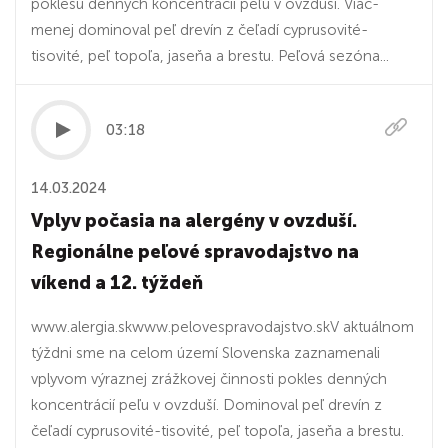
poklesu denných koncentrácií peľu v ovzduší. Viac-
menej dominoval peľ drevín z čeľadí cyprusovité-
tisovité, peľ topoľa, jaseňa a brestu. Peľová sezóna...
03:18
14.03.2024
Vplyv počasia na alergény v ovzduší.
Regionálne peľové spravodajstvo na
víkend a 12. týždeň
www.alergia.skwww.pelovespravodajstvo.skV aktuálnom
týždni sme na celom území Slovenska zaznamenali
vplyvom výraznej zrážkovej činnosti pokles denných
koncentrácií peľu v ovzduší. Dominoval peľ drevín z
čeľadí cyprusovité-tisovité, peľ topoľa, jaseňa a brestu.