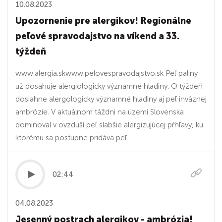
10.08.2023
Upozornenie pre alergikov! Regionálne
peľové spravodajstvo na víkend a 33.
týždeň
www.alergia.skwww.pelovespravodajstvo.sk Peľ paliny
už dosahuje alergiologicky významné hladiny. O týždeň
dosiahne alergologicky významné hladiny aj peľ inváznej
ambrózie. V aktuálnom táždni na území Slovenska
dominoval v ovzduší peľ slabšie alergizujúcej pŕhľavy, ku
ktorému sa postupne pridáva peľ...
02:44
04.08.2023
Jesenný postrach alergikov - ambrózia!