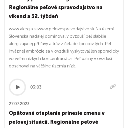
Regionálne peľové spravodajstvo na
víkend a 32. týždeň
www.alergia.skwww.pelovespravodajstvo.sk Na území
Slovenska naďalej dominoval v ovzduší peľ slabšie
alergizujúcej pŕhľavy a tráv z čeľade lipnicovitých. Peľ
inváznej ambrózie sa v ovzduší vyskytoval len sporadicky
vo veľmi nízkych koncentráciách. Peľ paliny v ovzduší
dosahoval na väčšine územia nízk...
03:03
27.07.2023
Opätovné oteplenie prinesie zmenu v
peľovej situácii. Regionálne peľové