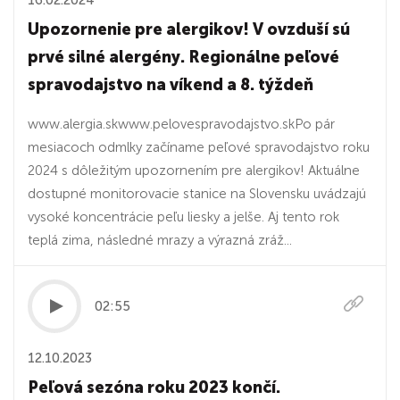
16.02.2024
Upozornenie pre alergikov! V ovzduší sú
prvé silné alergény. Regionálne peľové
spravodajstvo na víkend a 8. týždeň
www.alergia.skwww.pelovespravodajstvo.skPo pár
mesiacoch odmlky začíname peľové spravodajstvo roku
2024 s dôležitým upozornením pre alergikov! Aktuálne
dostupné monitorovacie stanice na Slovensku uvádzajú
vysoké koncentrácie peľu liesky a jelše. Aj tento rok
teplá zima, následné mrazy a výrazná zráž...
02:55
12.10.2023
Peľová sezóna roku 2023 končí.