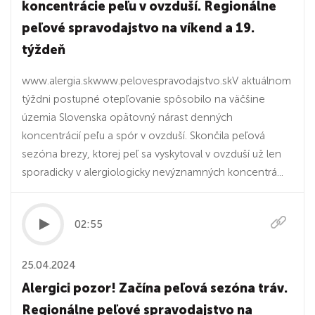
koncentrácie peľu v ovzduší. Regionálne
peľové spravodajstvo na víkend a 19.
týždeň
www.alergia.skwww.pelovespravodajstvo.skV aktuálnom
týždni postupné otepľovanie spôsobilo na väčšine
územia Slovenska opätovný nárast denných
koncentrácií peľu a spór v ovzduší. Skončila peľová
sezóna brezy, ktorej peľ sa vyskytoval v ovzduší už len
sporadicky v alergiologicky nevýznamných koncentrá...
02:55
25.04.2024
Alergici pozor! Začína peľová sezóna tráv.
Regionálne peľové spravodajstvo na