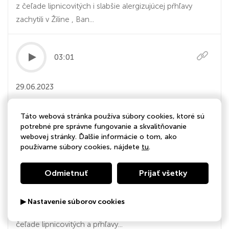
z čeľade lipnicovitých i slabšie alergizujúcej pŕhľavy
zachytili v Žiline , Ban...
03:01
29.06.2023
Vyššie koncentrácie peľu pŕhľavy.
Táto webová stránka používa súbory cookies, ktoré sú
Regionálne peľové spravodajstvo na
potrebné pre správne fungovanie a skvalitňovanie
víkend a 27. týždeň
webovej stránky. Ďalšie informácie o tom, ako
používame súbory cookies, nájdete
tu
.
www.alergia.skwww.pelovespravodajsvo.skV aktuálnom
týždni na území Slovenska dominoval v ovzduší peľ tráv
Odmietnuť
Prijať všetky
z čeľade lipnicovitých a slabšie alergizujúcej pŕhľavy. Peľ
ihličnanov z čeľade borovicovitých dosahoval už len
▶ Nastavenie súborov cookies
nižšie koncentrácie. Vrcholila peľová sezóna tráv z
čeľade lipnicovitých a pŕhľavy...