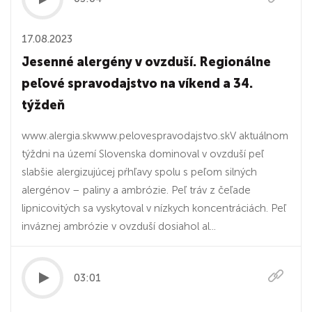
17.08.2023
Jesenné alergény v ovzduší. Regionálne
peľové spravodajstvo na víkend a 34.
týždeň
www.alergia.skwww.pelovespravodajstvo.skV aktuálnom
týždni na území Slovenska dominoval v ovzduší peľ
slabšie alergizujúcej pŕhľavy spolu s peľom silných
alergénov – paliny a ambrózie. Peľ tráv z čeľade
lipnicovitých sa vyskytoval v nízkych koncentráciách. Peľ
inváznej ambrózie v ovzduší dosiahol al...
03:01