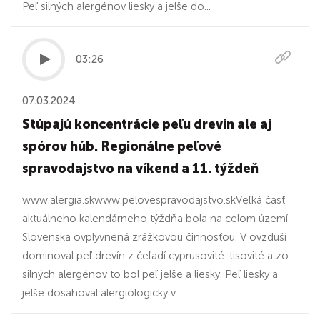
Peľ silných alergénov liesky a jelše do...
03:26
07.03.2024
Stúpajú koncentrácie peľu drevín ale aj
spórov húb. Regionálne peľové
spravodajstvo na víkend a 11. týždeň
www.alergia.skwww.pelovespravodajstvo.skVeľká časť
aktuálneho kalendárneho týždňa bola na celom území
Slovenska ovplyvnená zrážkovou činnosťou. V ovzduší
dominoval peľ drevín z čeľadí cyprusovité-tisovité a zo
silných alergénov to bol peľ jelše a liesky. Peľ liesky a
jelše dosahoval alergiologicky v...