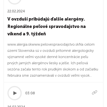
22.02.2024
V ovzduší pribúdajú ďalšie alergény.
Regionálne peľové spravodajstvo na
víkend a 9. týždeň
www.alergia.skwww.pelovespravodajstvo.skNa celom
území Slovenska sú v ovzduší prítomné alergologicky
významné veľmi vysoké denné koncentrácie peľu
prvých jarných alergénov liesky a jelše. Ich peľová
sezóna začala tento rok prudkým skokom a od začiatku
februára sme zaznamenávali v ovzduší veľmi vysok...
03:08