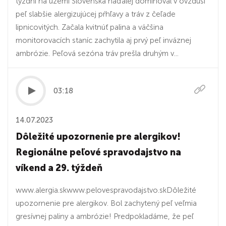
týždni na území Slovenska naďalej dominoval v ovzduší
peľ slabšie alergizujúcej pŕhľavy a tráv z čeľade
lipnicovitých. Začala kvitnúť palina a väčšina
monitorovacích staníc zachytila aj prvý peľ inváznej
ambrózie. Peľová sezóna tráv prešla druhým v...
03:18
14.07.2023
Dôležité upozornenie pre alergikov!
Regionálne peľové spravodajstvo na
víkend a 29. týždeň
www.alergia.skwww.pelovespravodajstvo.skDôležité
upozornenie pre alergikov. Bol zachytený peľ veľmia
gresívnej paliny a ambrózie! Predpokladáme, že peľ