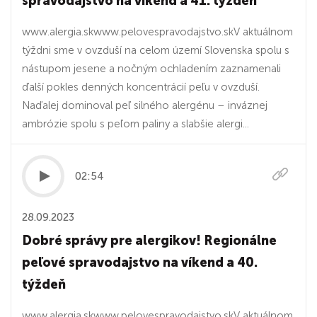
spravodajstvo na víkend a 41. týždeň
www.alergia.skwww.pelovespravodajstvo.skV aktuálnom
týždni sme v ovzduší na celom území Slovenska spolu s
nástupom jesene a nočným ochladením zaznamenali
ďalší pokles denných koncentrácií peľu v ovzduší.
Naďalej dominoval peľ silného alergénu – inváznej
ambrózie spolu s peľom paliny a slabšie alergi...
02:54
28.09.2023
Dobré správy pre alergikov! Regionálne
peľové spravodajstvo na víkend a 40.
týždeň
www.alergia.skwww.pelovespravodajstvo.skV aktuálnom