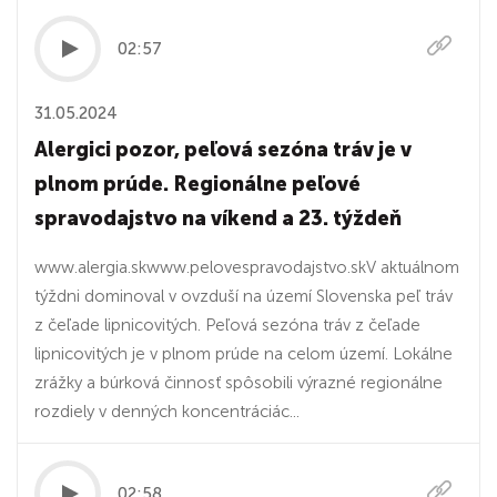
02:57
31.05.2024
Alergici pozor, peľová sezóna tráv je v
plnom prúde. Regionálne peľové
spravodajstvo na víkend a 23. týždeň
www.alergia.skwww.pelovespravodajstvo.skV aktuálnom
týždni dominoval v ovzduší na území Slovenska peľ tráv
z čeľade lipnicovitých. Peľová sezóna tráv z čeľade
lipnicovitých je v plnom prúde na celom území. Lokálne
zrážky a búrková činnosť spôsobili výrazné regionálne
rozdiely v denných koncentráciác...
02:58