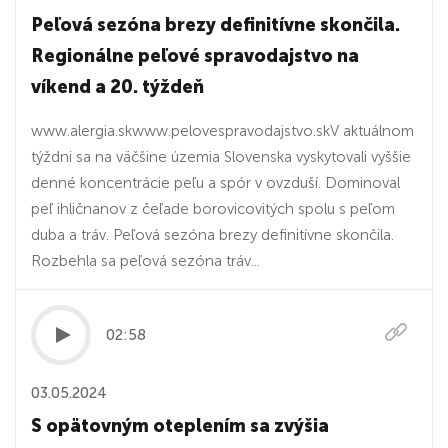
Peľová sezóna brezy definitívne skončila.
Regionálne peľové spravodajstvo na
víkend a 20. týždeň
www.alergia.skwww.pelovespravodajstvo.skV aktuálnom
týždni sa na väčšine územia Slovenska vyskytovali vyššie
denné koncentrácie peľu a spór v ovzduší. Dominoval
peľ ihličnanov z čeľade borovicovitých spolu s peľom
duba a tráv. Peľová sezóna brezy definitívne skončila.
Rozbehla sa peľová sezóna tráv...
02:58
03.05.2024
S opätovným oteplením sa zvýšia