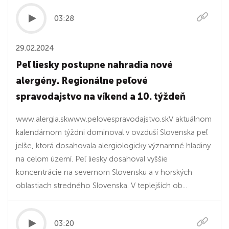
03:28
29.02.2024
Peľ liesky postupne nahradia nové
alergény. Regionálne peľové
spravodajstvo na víkend a 10. týždeň
www.alergia.skwww.pelovespravodajstvo.skV aktuálnom
kalendárnom týždni dominoval v ovzduší Slovenska peľ
jelše, ktorá dosahovala alergiologicky významné hladiny
na celom území. Peľ liesky dosahoval vyššie
koncentrácie na severnom Slovensku a v horských
oblastiach stredného Slovenska. V teplejších ob...
03:20