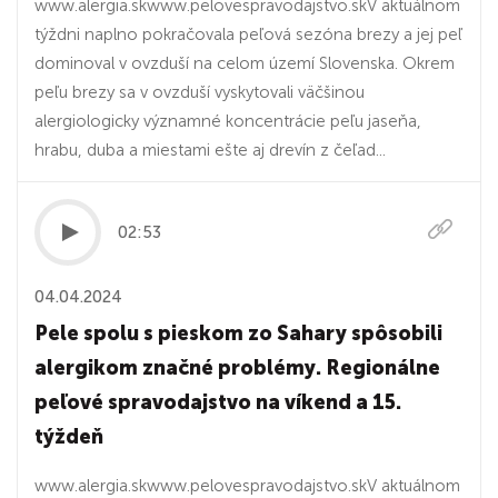
www.alergia.skwww.pelovespravodajstvo.skV aktuálnom
týždni naplno pokračovala peľová sezóna brezy a jej peľ
dominoval v ovzduší na celom území Slovenska. Okrem
peľu brezy sa v ovzduší vyskytovali väčšinou
alergiologicky významné koncentrácie peľu jaseňa,
hrabu, duba a miestami ešte aj drevín z čeľad...
02:53
04.04.2024
Pele spolu s pieskom zo Sahary spôsobili
alergikom značné problémy. Regionálne
peľové spravodajstvo na víkend a 15.
týždeň
www.alergia.skwww.pelovespravodajstvo.skV aktuálnom