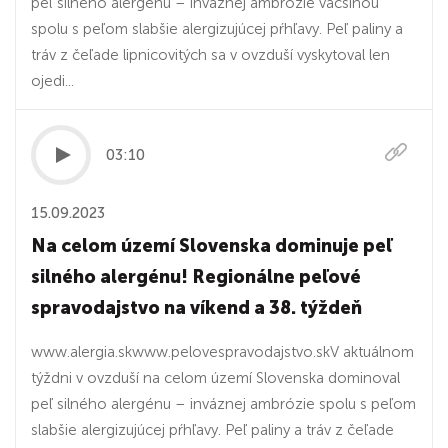
peľ silného alergénu – inváznej ambrózie väčšinou
spolu s peľom slabšie alergizujúcej pŕhľavy. Peľ paliny a
tráv z čeľade lipnicovitých sa v ovzduší vyskytoval len
ojedi...
03:10
15.09.2023
Na celom území Slovenska dominuje peľ
silného alergénu! Regionálne peľové
spravodajstvo na víkend a 38. týždeň
www.alergia.skwww.pelovespravodajstvo.skV aktuálnom
týždni v ovzduší na celom území Slovenska dominoval
peľ silného alergénu – inváznej ambrózie spolu s peľom
slabšie alergizujúcej pŕhľavy. Peľ paliny a tráv z čeľade