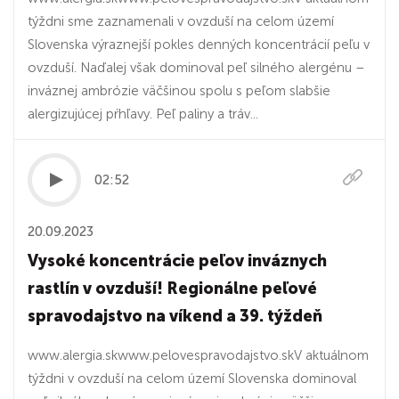
týždni sme zaznamenali v ovzduší na celom území
Slovenska výraznejší pokles denných koncentrácií peľu v
ovzduší. Naďalej však dominoval peľ silného alergénu –
inváznej ambrózie väčšinou spolu s peľom slabšie
alergizujúcej pŕhľavy. Peľ paliny a tráv...
02:52
20.09.2023
Vysoké koncentrácie peľov inváznych
rastlín v ovzduší! Regionálne peľové
spravodajstvo na víkend a 39. týždeň
www.alergia.skwww.pelovespravodajstvo.skV aktuálnom
týždni v ovzduší na celom území Slovenska dominoval