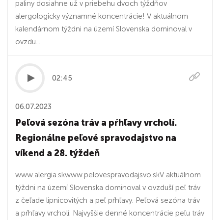
paliny dosiahne už v priebehu dvoch týždňov
alergologicky významné koncentrácie! V aktuálnom
kalendárnom týždni na území Slovenska dominoval v
ovzdu...
02:45
06.07.2023
Peľová sezóna tráv a pŕhľavy vrcholí.
Regionálne peľové spravodajstvo na
víkend a 28. týždeň
www.alergia.skwww.pelovespravodajsvo.skV aktuálnom
týždni na území Slovenska dominoval v ovzduší peľ tráv
z čeľade lipnicovitých a peľ pŕhľavy. Peľová sezóna tráv
a pŕhľavy vrcholí. Najvyššie denné koncentrácie peľu tráv