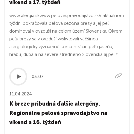
víkend a 17. týždeň
www.alergia.skwww.pelovespravodajstvo.skV aktuálnom
týždni pokračovala peľová sezóna brezy a jej peľ
dominoval v ovzduší na celom území Slovenska. Okrem
peľu brezy sa v ovzduší vyskytovali väčšinou
alergiologicky významné koncentrácie peľu jaseňa,
hrabu, duba a na severe stredného Slovenska aj peľ t...
03:07
11.04.2024
K breze pribudnú ďalšie alergény.
Regionálne peľové spravodajstvo na
víkend a 16. týždeň