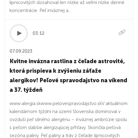
lipnicovitých dosahoval len nízke až veľmi nízke denné
koncentrácie. Peľ inváznej a...
03:12
07.09.2023
Kvitne invázna rastlina z čeľade astrovité,
ktorá prispieva k zvýšeniu záťaže
alergikov! Peľové spravodajstvo na víkend
a 37. týždeň
www.alergia.skwww.pelovespravodajstvo.skV aktuálnom
kalendárnom týždni na území Slovenska dominoval v
ovzduší peľ silného alergénu – inváznej ambrózie spolu
s peľom slabšie alergizujúcej pŕhľavy. Skončila peľová
sezóna paliny. Peľ paliny a tráv z čeľade lipnicovitých