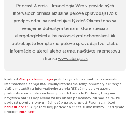
Podcast Alergia - Imunológia Vám v pravidelných
intervaloch prináša aktuálne peľové spravodajstvo s
predpoveďou na nasledujúci týždeň.Okrem toho sa
venujeme dôležitým témam, ktoré súvisia s
alergologickými a imunologickými ochoreniami. Ak
potrebujete komplexné peľové spravodajstvo, alebo
informácie o alergii alebo astme, navštívte internetovú
stránku
www.alergia.sk
Podcast
Alergia - Imunológia
je vložený na túto stránku z otvoreného
informačného zdroja RSS. Všetky informácie, texty, predmety ochrany a
ďalšie metadáta z informačného zdroja RSS sú majetkom autora
podcastu a nie sú vlastníctvom prevádzkovateľa Podmaz, ktorý ani
nevytvára ani nezodpovedá za ich obsah podcastov. Ak máš za to, že
podcast porušuje práva iných osôb alebo pravidlá Podmaz, môžeš
nahlásiť obsah
. Ak je toto tvoj podcast a chceš získať kontrolu nad týmto
profilom
klikni sem
.