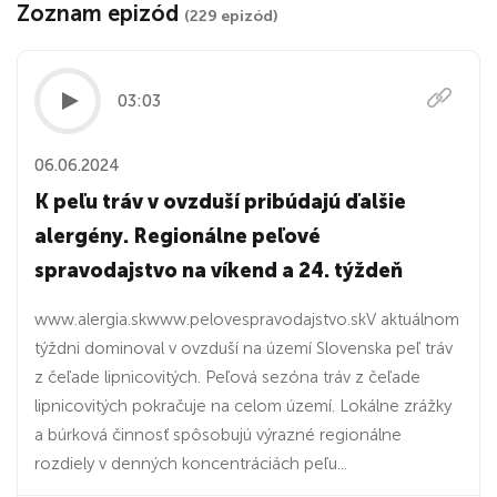
Zoznam epizód
(229 epizód)
03:03
06.06.2024
K peľu tráv v ovzduší pribúdajú ďalšie
alergény. Regionálne peľové
spravodajstvo na víkend a 24. týždeň
www.alergia.skwww.pelovespravodajstvo.skV aktuálnom
týždni dominoval v ovzduší na území Slovenska peľ tráv
z čeľade lipnicovitých. Peľová sezóna tráv z čeľade
lipnicovitých pokračuje na celom území. Lokálne zrážky
a búrková činnosť spôsobujú výrazné regionálne
rozdiely v denných koncentráciách peľu...