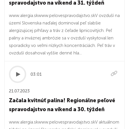
spravodajstvo na víkend a 31. týždeň
www.alergia.skwww.pelovespravodajstvo.skV ovzduší na
území Slovenska naďalej dominoval peľ slabšie
alergizujúcej pŕhľavy a tráv z čeľade lipnicovitých. Peľ
paliny a inváznej ambrózie sa v ovzduší vyskytoval len
sporadicky vo veľmi nízkych koncentráciách. Peľ tráv v
ovzduší dosahoval vyššie denné hla...
03:01
21.07.2023
Začala kvitnúť palina! Regionálne peľové
spravodajstvo na víkend a 30. týždeň
www.alergia.skwww.pelovespravodajstvo.skV aktuálnom