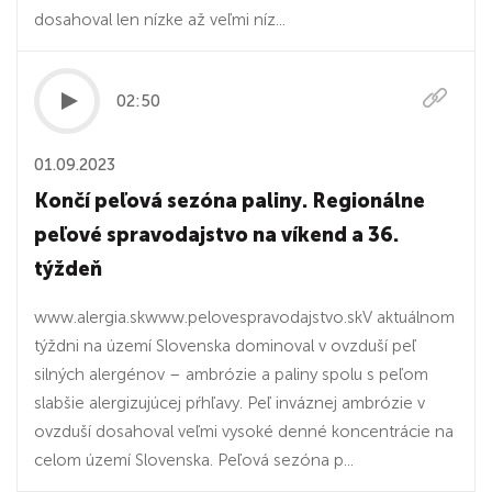
dosahoval len nízke až veľmi níz...
02:50
01.09.2023
Končí peľová sezóna paliny. Regionálne
peľové spravodajstvo na víkend a 36.
týždeň
www.alergia.skwww.pelovespravodajstvo.skV aktuálnom
týždni na území Slovenska dominoval v ovzduší peľ
silných alergénov – ambrózie a paliny spolu s peľom
slabšie alergizujúcej pŕhľavy. Peľ inváznej ambrózie v
ovzduší dosahoval veľmi vysoké denné koncentrácie na
celom území Slovenska. Peľová sezóna p...