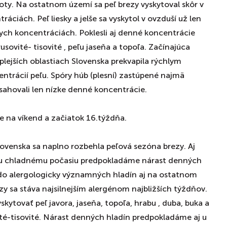
ty. Na ostatnom území sa peľ brezy vyskytoval skôr v
ciách. Peľ liesky a jelše sa vyskytol v ovzduší už len
kych koncentráciách. Poklesli aj denné koncentrácie
usovité- tisovité , peľu jaseňa a topoľa. Začínajúca
plejších oblastiach Slovenska prekvapila rýchlym
trácií peľu. Spóry húb (plesní) zastúpené najmä
hovali len nízke denné koncentrácie.
e na víkend a začiatok 16.týždňa.
Slovenska sa naplno rozbehla peľová sezóna brezy. Aj
u chladnému počasiu predpokladáme nárast denných
 do alergologicky významných hladín aj na ostatnom
zy sa stáva najsilnejším alergénom najbližších týždňov.
skytovať peľ javora, jaseňa, topoľa, hrabu , duba, buka a
ité-tisovité. Nárast denných hladín predpokladáme aj u