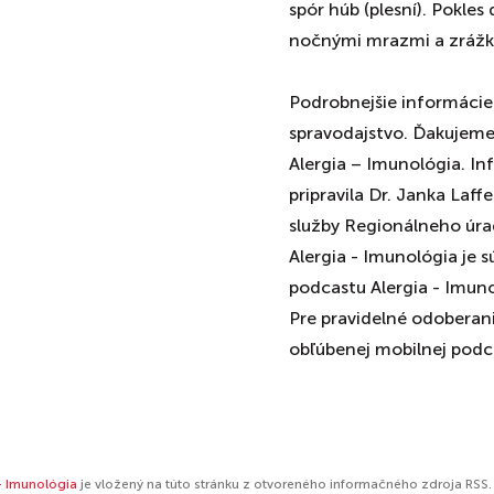
spór húb (plesní). Pokle
nočnými mrazmi a zrážk
Podrobnejšie informácie
spravodajstvo. Ďakujem
Alergia – Imunológia. Inf
pripravila Dr. Janka Laf
služby Regionálneho úrad
Alergia - Imunológia je 
podcastu Alergia - Imun
Pre pravidelné odoberani
obľúbenej mobilnej podca
- Imunológia
je vložený na túto stránku z otvoreného informačného zdroja RSS.