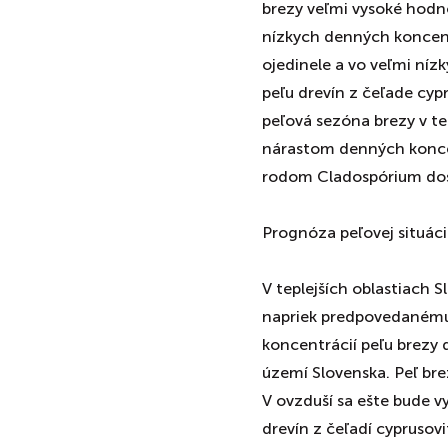
brezy veľmi vysoké hodno
nízkych denných koncentrá
ojedinele a vo veľmi níz
peľu drevín z čeľade cypr
peľová sezóna brezy v te
nárastom denných koncen
rodom Cladospórium dosa
Prognóza peľovej situáci
V teplejších oblastiach 
napriek predpovedaném
koncentrácií peľu brezy
území Slovenska. Peľ bre
V ovzduší sa ešte bude vy
drevín z čeľadí cyprusov