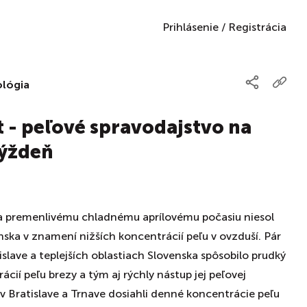
Prihlásenie
/
Registrácia
ológia
 - peľové spravodajstvo na
týždeň
a premenlivému chladnému aprílovému počasiu niesol
ska v znamení nižších koncentrácií peľu v ovzduší. Pár
tislave a teplejších oblastiach Slovenska spôsobilo prudký
cií peľu brezy a tým aj rýchly nástup jej peľovej
v Bratislave a Trnave dosiahli denné koncentrácie peľu