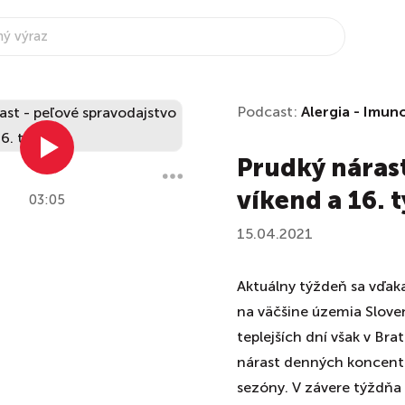
Podcast:
Alergia - Imun
Prudký nárast
víkend a 16. 
03:05
15.04.2021
Aktuálny týždeň sa vďak
na väčšine územia Sloven
teplejších dní však v Bra
nárast denných koncentrá
sezóny. V závere týždňa 