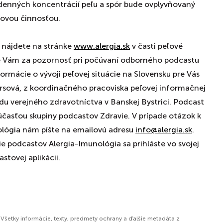
s denných koncentrácií peľu a spór bude ovplyvňovaný
ovou činnosťou.
 nájdete na stránke
www.alergia.sk
v časti peľové
e Vám za pozornosť pri počúvaní odborného podcastu
ormácie o vývoji peľovej situácie na Slovensku pre Vás
fersová, z koordinačného pracoviska peľovej informačnej
u verejného zdravotníctva v Banskej Bystrici. Podcast
súčasťou skupiny podcastov Zdravie. V prípade otázok k
ológia nám píšte na emailovú adresu
info@alergia.sk
.
e podcastov Alergia-Imunológia sa prihláste vo svojej
stovej aplikácii.
 Všetky informácie, texty, predmety ochrany a ďalšie metadáta z