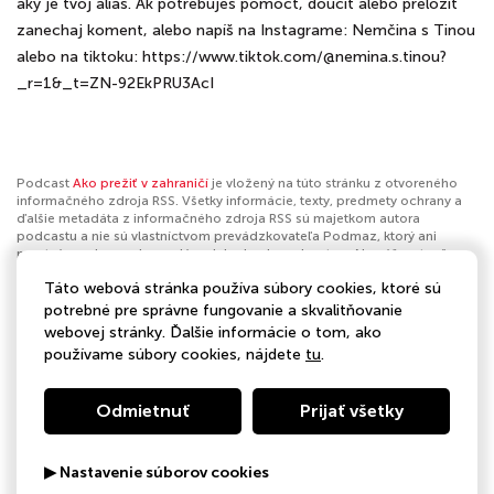
aký je tvoj alias. Ak potrebuješ pomôcť, doučiť alebo preložiť
zanechaj koment, alebo napíš na Instagrame: Nemčina s Tinou
alebo na tiktoku: https://www.tiktok.com/@nemina.s.tinou?
_r=1&_t=ZN-92EkPRU3AcI
Podcast
Ako prežiť v zahraničí
je vložený na túto stránku z otvoreného
informačného zdroja RSS. Všetky informácie, texty, predmety ochrany a
ďalšie metadáta z informačného zdroja RSS sú majetkom autora
podcastu a nie sú vlastníctvom prevádzkovateľa Podmaz, ktorý ani
nevytvára ani nezodpovedá za ich obsah podcastov. Ak máš za to, že
podcast porušuje práva iných osôb alebo pravidlá Podmaz, môžeš
Táto webová stránka používa súbory cookies, ktoré sú
nahlásiť obsah
. Ak je toto tvoj podcast a chceš získať kontrolu nad týmto
profilom
klikni sem
.
potrebné pre správne fungovanie a skvalitňovanie
webovej stránky. Ďalšie informácie o tom, ako
Autor:
Nemčina s Tinou
používame súbory cookies, nájdete
tu
.
Kategórie:
Vzdelávanie
,
Spoločnosť a kultúra
Odmietnuť
Prijať všetky
▶ Nastavenie súborov cookies