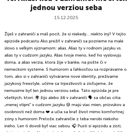
jednou verziou seba
15.12.2025
Žiješ v zahraničí a máš pocit, že si niekedy… niekto iný? V tejto
epizóde podcastu Ako prežiť v zahraničí sa pozrieme na malé
slovo s veľkým významom: alias. Alias ty v rodnom jazyku vs.
alias ty v cudzom jazyku. Alias tvoje meno, keď ho vyslovujú
doma, a alias verzia, ktorá žije v banke, na pošte či v
nemeckom systéme. S humorom a ľahkosťou sa rozprávame o
tom, ako si v zahraničí vytvárame nové identity, prežívame
jazykový freestyle, učíme sa trpezlivosti a zisťujeme, že
nemusíme byť len jednou verziou seba. Táto epizóda je pre
všetkých, ktorí: 🌍 žijú alebo žili v zahraničí 🗣️ sa občas cítia
„menej vtipní“ v cudzom jazyku 😅 majú viac mien, prízvukov a
osobností než doma ❤️ a učia sa brať život mimo komfortnej
zóny s humorom Pretože zahraničie z teba nerobí niekoho
iného. Len ti dovolí byť viac sebou. 🎧 Pusti si epizódu a zisti,