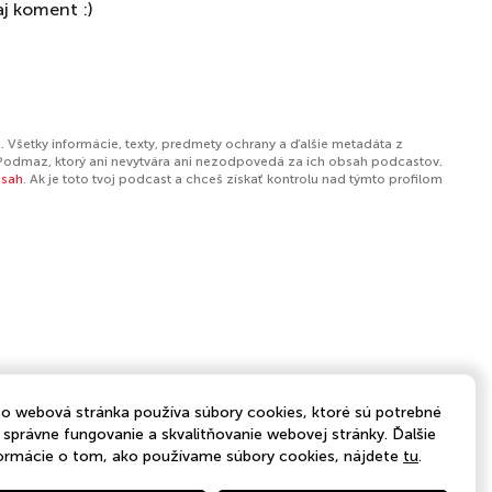
j koment :)
. Všetky informácie, texty, predmety ochrany a ďalšie metadáta z
Podmaz, ktorý ani nevytvára ani nezodpovedá za ich obsah podcastov.
bsah
. Ak je toto tvoj podcast a chceš získať kontrolu nad týmto profilom
o webová stránka používa súbory cookies, ktoré sú potrebné
 správne fungovanie a skvalitňovanie webovej stránky. Ďalšie
ormácie o tom, ako používame súbory cookies, nájdete
tu
.