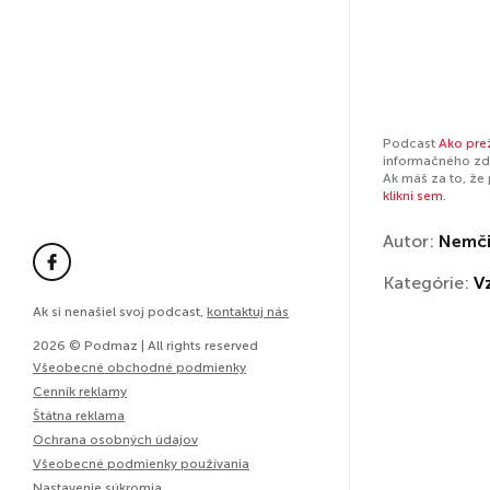
Podcast
Ako prež
informačného zdr
Ak máš za to, že
klikni sem
.
Autor:
Nemči
Kategórie:
V
Ak si nenašiel svoj podcast,
kontaktuj nás
2026 © Podmaz | All rights reserved
Všeobecné obchodné podmienky
Cenník reklamy
Štátna reklama
Ochrana osobných údajov
Všeobecné podmienky používania
Nastavenie súkromia