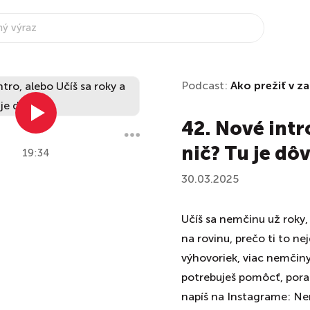
Podcast:
Ako prežiť v za
42. Nové intro
nič? Tu je dô
19:34
30.03.2025
Učíš sa nemčinu už roky, 
na rovinu, prečo ti to ne
výhovoriek, viac nemčiny
potrebuješ pomôcť, porad
napíš na Instagrame: Nem