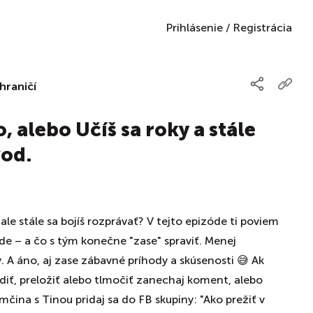
Prihlásenie
/
Registrácia
hraničí
, alebo Učíš sa roky a stále
vod.
ale stále sa bojíš rozprávať? V tejto epizóde ti poviem
jde – a čo s tým konečne "zase" spraviť. Menej
. A áno, aj zase zábavné príhody a skúsenosti 😅 Ak
iť, preložiť alebo tlmočiť zanechaj koment, alebo
čina s Tinou pridaj sa do FB skupiny: "Ako prežiť v