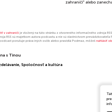
zahraničí" alebo zanecha
iť v zahraničí
je vložený na túto stránku z otvoreného informačného zdroja RSS
oja RSS sú majetkom autora podcastu a nie sú vlastníctvom prevádzkovateľa 
 podcast porušuje práva iných osôb alebo pravidlá Podmaz, môžeš
nahlásiť o
na s Tinou
zdelávanie
,
Spoločnosť a kultúra
Tát
pre
inf