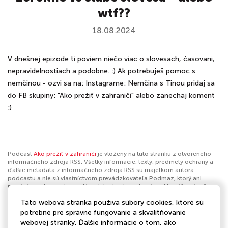
wtf??
18.08.2024
V dnešnej epizode ti poviem niečo viac o slovesach, časovaní,
nepravidelnostiach a podobne. :) Ak potrebuješ pomoc s
nemčinou - ozvi sa na: Instagrame: Nemčina s Tinou pridaj sa
do FB skupiny: "Ako prežiť v zahraničí" alebo zanechaj koment
:)
Podcast
Ako prežiť v zahraničí
je vložený na túto stránku z otvoreného
informačného zdroja RSS. Všetky informácie, texty, predmety ochrany a
ďalšie metadáta z informačného zdroja RSS sú majetkom autora
podcastu a nie sú vlastníctvom prevádzkovateľa Podmaz, ktorý ani
nevytvára ani nezodpovedá za ich obsah podcastov. Ak máš za to, že
podcast porušuje práva iných osôb alebo pravidlá Podmaz, môžeš
Táto webová stránka používa súbory cookies, ktoré sú
nahlásiť obsah
. Ak je toto tvoj podcast a chceš získať kontrolu nad týmto
profilom
klikni sem
.
potrebné pre správne fungovanie a skvalitňovanie
webovej stránky. Ďalšie informácie o tom, ako