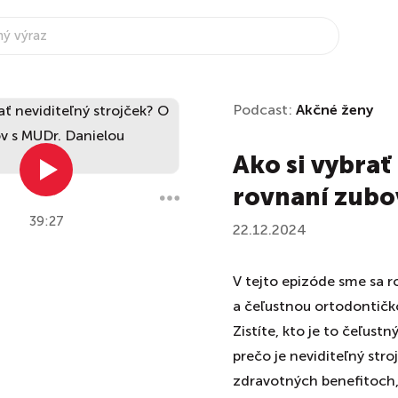
Podcast:
Akčné ženy
Ako si vybrať
rovnaní zubo
39:27
22.12.2024
V tejto epizóde sme sa r
a čeľustnou ortodontičko
Zistíte, kto je to čeľustn
prečo je neviditeľný str
zdravotných benefitoch,