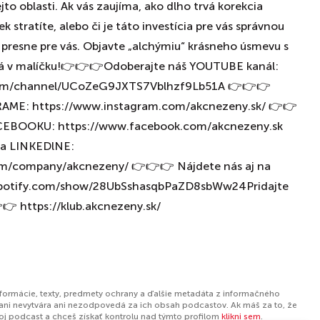
to oblasti. Ak vás zaujíma, ako dlho trvá korekcia
ek stratíte, alebo či je táto investícia pre vás správnou
 presne pre vás. Objavte „alchýmiu“ krásneho úsmevu s
má v malíčku!👉👉👉Odoberajte náš YOUTUBE kanál:
com/channel/UCoZeG9JXTS7Vblhzf9Lb51A 👉👉👉
RAME: https://www.instagram.com/akcnezeny.sk/ 👉👉
ACEBOOKU: https://www.facebook.com/akcnezeny.sk
na LINKEDlNE:
om/company/akcnezeny/ 👉👉👉 Nájdete nás aj na
.spotify.com/show/28UbSshasqbPaZD8sbWw24Pridajte
👉 https://klub.akcnezeny.sk/
nformácie, texty, predmety ochrany a ďalšie metadáta z informačného
ani nevytvára ani nezodpovedá za ich obsah podcastov. Ak máš za to, že
tvoj podcast a chceš získať kontrolu nad týmto profilom
klikni sem
.