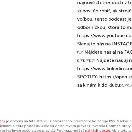
najnovších trendoch v tej
zubov, čo robiť, ak strojč
voľbou, tento podcast je
odborníčkou, ktorá to 
https://www.youtube.
Sledujte nás na INSTAG
👉 Nájdete nás aj na F
👉👉👉 Nájdete nás aj 
https://www.linkedin.c
SPOTIFY: https://open
sa k nám k do klubu:👉
eny
je vložený na túto stránku z otvoreného informačného zdroja RSS. Všetky i
jetkom autora podcastu a nie sú vlastníctvom prevádzkovateľa Podmaz, ktorý 
e práva iných osôb alebo pravidlá Podmaz, môžeš
nahlásiť obsah
. Ak je toto 