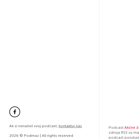
Ak si nenašiel svoj podcast,
kontaktuj nás
Podcast
Akčné ž
zdroja RSS sú ma
2026 © Podmaz | All rights reserved
podcast porušuj