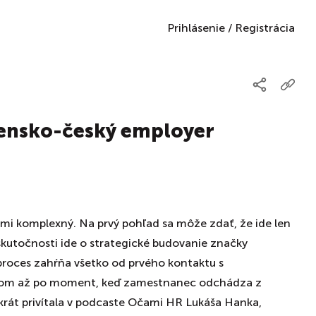
Prihlásenie
/
Registrácia
vensko-český employer
ľmi komplexný. Na prvý pohľad sa môže zdať, že ide len
skutočnosti ide o strategické budovanie značky
roces zahŕňa všetko od prvého kontaktu s
om až po moment, keď zamestnanec odchádza z
krát privítala v podcaste Očami HR Lukáša Hanka,