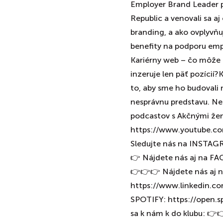
Employer Brand Leader p
Republic a venovali sa a
branding, a ako ovplyvň
benefity na podporu em
Kariérny web – čo môže p
inzeruje len päť pozícií
to, aby sme ho budovali m
nesprávnu predstavu. Ne
podcastov s Akčnými že
https://www.youtube.
Sledujte nás na INSTAG
👉 Nájdete nás aj na F
👉👉👉 Nájdete nás aj 
https://www.linkedin.c
SPOTIFY: https://open
sa k nám k do klubu: 👉