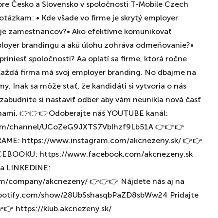
re Česko a Slovensko v spoločnosti T-Mobile Czech
j otázkam: • Kde všade vo firme je skrytý employer
uje zamestnancov?• Ako efektívne komunikovať
ployer brandingu a akú úlohu zohráva odmeňovanie?•
riniesť spoločnosti? Aa oplatí sa firme, ktorá ročne
?Každá firma má svoj employer branding. No dbajme na
y. Inak sa môže stať, že kandidáti si vytvoria o nás
zabudnite si nastaviť odber aby vám neunikla nová časť
nami. 👉👉👉Odoberajte náš YOUTUBE kanál:
com/channel/UCoZeG9JXTS7Vblhzf9Lb51A 👉👉👉
RAME: https://www.instagram.com/akcnezeny.sk/ 👉👉
ACEBOOKU: https://www.facebook.com/akcnezeny.sk
na LINKEDlNE:
om/company/akcnezeny/ 👉👉👉 Nájdete nás aj na
.spotify.com/show/28UbSshasqbPaZD8sbWw24 Pridajte
👉 https://klub.akcnezeny.sk/