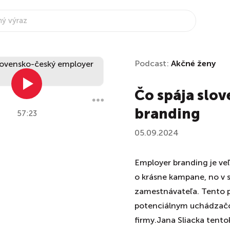
Podcast:
Akčné ženy
Čo spája slo
branding
57:23
05.09.2024
Employer branding je ve
o krásne kampane, no v 
zamestnávateľa. Tento p
potenciálnym uchádzač
firmy.Jana Sliacka tento