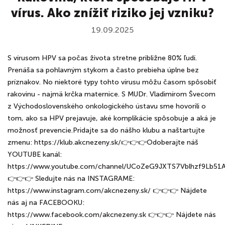
vírus. Ako znížiť riziko jej vzniku?
19.09.2025
S vírusom HPV sa počas života stretne približne 80% ľudí.
Prenáša sa pohlavným stykom a často prebieha úplne bez
príznakov. No niektoré typy tohto vírusu môžu časom spôsobiť
rakovinu - najmä krčka maternice. S MUDr. Vladimírom Švecom
z Východoslovenského onkologického ústavu sme hovorili o
tom, ako sa HPV prejavuje, aké komplikácie spôsobuje a aká je
možnosť prevencie.Pridajte sa do nášho klubu a naštartujte
zmenu: https://klub.akcnezeny.sk/👉👉👉Odoberajte náš
YOUTUBE kanál:
https://www.youtube.com/channel/UCoZeG9JXTS7Vblhzf9Lb51
👉👉👉 Sledujte nás na INSTAGRAME:
https://www.instagram.com/akcnezeny.sk/ 👉👉👉 Nájdete
nás aj na FACEBOOKU:
https://www.facebook.com/akcnezeny.sk 👉👉👉 Nájdete nás