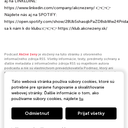
aj na LINKEDlNE:
https://www.linkedin.com/company/akcnezeny/ 👉👉👉
Nájdete nás aj na SPOTIFY:
https://open.spotify.com/show/28UbSshasqbPaZD8sbWw24Prida
sa k nám k do klubu:👉👉👉 https://klub.akcnezeny.sk/
Podcast
Akčné ženy
je vložený na túto stránku z otvoreného
informačného zdroja RSS. Všetky informácie, texty, predmety ochrany a
ďalšie metadáta z informačného zdroja RSS sú majetkom autora
podcastu a nie sú vlastníctvom prevádzkovateľa Podmaz, ktorý ani
nevytvára ani nezodpovedá za ich obsah podcastov. Ak máš za to, že
podcast porušuje práva iných osôb alebo pravidlá Podmaz, môžeš
Táto webová stránka používa súbory cookies, ktoré sú
nahlásiť obsah
. Ak je toto tvoj podcast a chceš získať kontrolu nad týmto
profilom
klikni sem
.
potrebné pre správne fungovanie a skvalitňovanie
webovej stránky. Ďalšie informácie o tom, ako
Autor:
Akčné ženy
používame súbory cookies, nájdete
tu
.
Kategórie:
Biznis
Odmietnuť
Prijať všetky