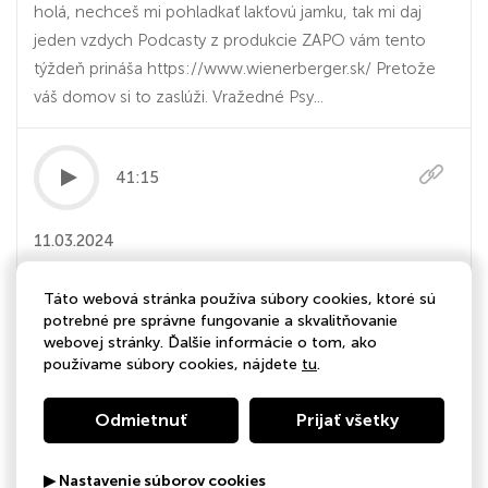
holá, nechceš mi pohladkať lakťovú jamku, tak mi daj
jeden vzdych Podcasty z produkcie ZAPO vám tento
týždeň prináša https://www.wienerberger.sk/ Pretože
váš domov si to zaslúži. Vražedné Psy...
41:15
11.03.2024
nebudem random čávovi písať „dobrú
Táto webová stránka používa súbory cookies, ktoré sú
nocku“ #friendzone
potrebné pre správne fungovanie a skvalitňovanie
webovej stránky. Ďalšie informácie o tom, ako
tam, kde som ja jej dával všetko, si ona potom zobrala
používame súbory cookies, nájdete
tu
.
niečo konkrétne spomedzi nôh niekoho iného
Odmietnuť
Prijať všetky
▶ Nastavenie súborov cookies