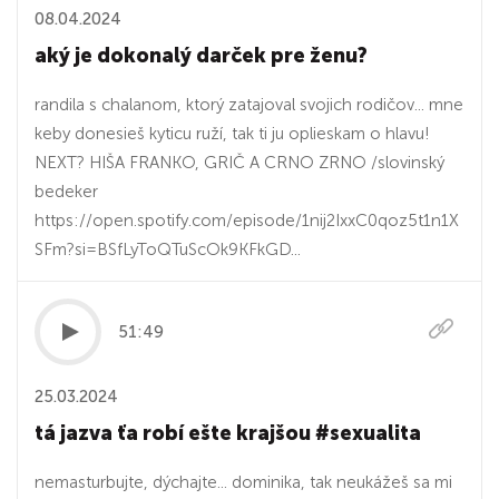
08.04.2024
aký je dokonalý darček pre ženu?
randila s chalanom, ktorý zatajoval svojich rodičov... mne
keby donesieš kyticu ruží, tak ti ju oplieskam o hlavu!
NEXT? HIŠA FRANKO, GRIČ A CRNO ZRNO /slovinský
bedeker
https://open.spotify.com/episode/1nij2IxxC0qoz5t1n1X
SFm?si=BSfLyToQTuScOk9KFkGD...
51:49
25.03.2024
tá jazva ťa robí ešte krajšou #sexualita
nemasturbujte, dýchajte... dominika, tak neukážeš sa mi