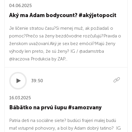
04.06.2025
Aký ma Adam bodycount? #akýjetopocit
Je líčenie stratou času?Si menej muž, ak požiadaš o
pomoc?Prečo sa ženy bezdôvodne rozčuľujú?Pravda o
ženskom uvažovaní.Aký je sex bez emócií?Majú ženy
výhody len preto, že sú ženy? IG / @adamstrba
@lraczova Produkcia by ZAP...
39:50
16.03.2025
Bábätko na prvú šupu #samozvany
Patria deti na sociálne siete? budúci frajeri malej budú
mať vstupné pohovory, a bol by Adam dobrý tatino? IG