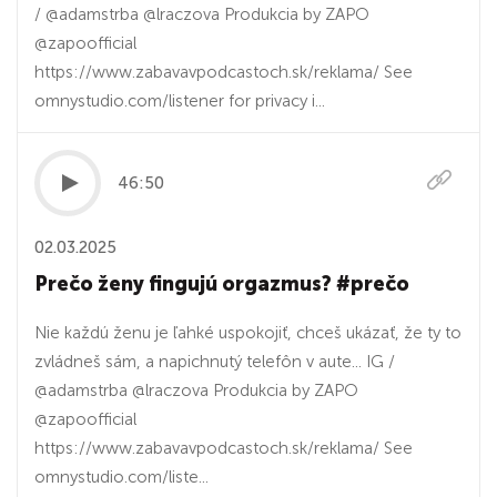
/ @adamstrba @lraczova Produkcia by ZAPO
@zapoofficial
https://www.zabavavpodcastoch.sk/reklama/ See
omnystudio.com/listener for privacy i...
46:50
02.03.2025
Prečo ženy fingujú orgazmus? #prečo
Nie každú ženu je ľahké uspokojiť, chceš ukázať, že ty to
zvládneš sám, a napichnutý telefôn v aute... IG /
@adamstrba @lraczova Produkcia by ZAPO
@zapoofficial
https://www.zabavavpodcastoch.sk/reklama/ See
omnystudio.com/liste...