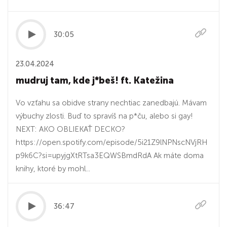
30:05
23.04.2024
mudruj tam, kde j*beš! ft. Katežina
Vo vzťahu sa obidve strany nechtiac zanedbajú. Mávam
výbuchy zlosti. Buď to spravíš na p*ču, alebo si gay!
NEXT: AKO OBLIEKAŤ DECKO?
https://open.spotify.com/episode/5i21Z9lNPNscNVjRH
p9k6C?si=upyjgXtRTsa3EQWSBmdRdA Ak máte doma
knihy, ktoré by mohl...
36:47