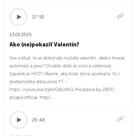
27:50
13.02.2025
Ako (ne)pokaziť Valentín?
Sex a kľud, to je dokonalý mužský valentín.. alebo hracie
automaty a pivo? Double date je cool a saténový
županik je HOT! Hlavne, aby bola žena spokojná. IG /
@adamstrba @lraczova YT -
https://youtu.be/zybVQAcI4rQ Produkcia by ZAPO
@zapoofficial https:...
25:48