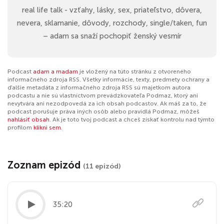
real life talk - vzťahy, lásky, sex, priateľstvo, dôvera,
nevera, sklamanie, dôvody, rozchody, single/taken, fun
– adam sa snaží pochopiť ženský vesmír
Podcast
adam a madam
je vložený na túto stránku z otvoreného
informačného zdroja RSS. Všetky informácie, texty, predmety ochrany a
ďalšie metadáta z informačného zdroja RSS sú majetkom autora
podcastu a nie sú vlastníctvom prevádzkovateľa Podmaz, ktorý ani
nevytvára ani nezodpovedá za ich obsah podcastov. Ak máš za to, že
podcast porušuje práva iných osôb alebo pravidlá Podmaz, môžeš
nahlásiť obsah
. Ak je toto tvoj podcast a chceš získať kontrolu nad týmto
profilom
klikni sem
.
Zoznam epizód
(11 epizód)
35:20