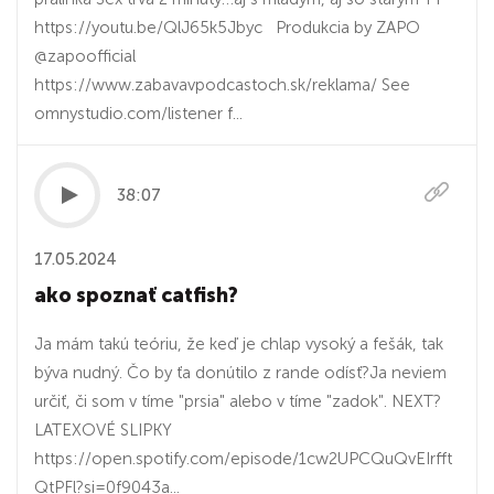
https://youtu.be/QlJ65k5Jbyc Produkcia by ZAPO
@zapoofficial
https://www.zabavavpodcastoch.sk/reklama/ See
omnystudio.com/listener f...
38:07
17.05.2024
ako spoznať catfish?
Ja mám takú teóriu, že keď je chlap vysoký a fešák, tak
býva nudný. Čo by ťa donútilo z rande odísť?Ja neviem
určiť, či som v tíme "prsia" alebo v tíme "zadok". NEXT?
LATEXOVÉ SLIPKY
https://open.spotify.com/episode/1cw2UPCQuQvEIrfft
QtPFl?si=0f9043a...