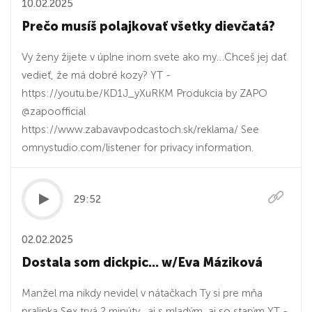
10.02.2025
Prečo musíš polajkovať všetky dievčatá?
Vy ženy žijete v úplne inom svete ako my…Chceš jej dať
vedieť, že má dobré kozy? YT -
https://youtu.be/KD1J_yXuRKM Produkcia by ZAPO
@zapoofficial
https://www.zabavavpodcastoch.sk/reklama/ See
omnystudio.com/listener for privacy information.
29:52
02.02.2025
Dostala som dickpic... w/Eva Máziková
Manžel ma nikdy nevidel v nátačkach Ty si pre mňa
pralinka Sex trvá 2 minúty…aj s mladým, aj so starým YT -