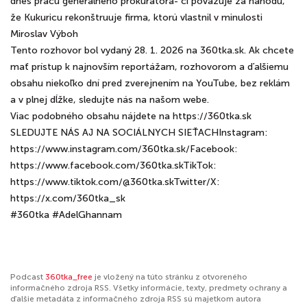
dnes prácu generálneho prokurátora- či považuje za náhodu,
že Kukuricu rekonštruuje firma, ktorú vlastnil v minulosti
Miroslav Výboh
Tento rozhovor bol vydaný 28. 1. 2026 na 360tka.sk. Ak chcete
mať prístup k najnovším reportážam, rozhovorom a ďalšiemu
obsahu niekoľko dní pred zverejnením na YouTube, bez reklám
a v plnej dĺžke, sledujte nás na našom webe.
Viac podobného obsahu nájdete na https://360tka.sk
SLEDUJTE NÁS AJ NA SOCIÁLNYCH SIEŤACHInstagram:
https://www.instagram.com/360tka.sk/Facebook:
https://www.facebook.com/360tka.skTikTok:
https://www.tiktok.com/@360tka.skTwitter/X:
https://x.com/360tka_sk
#360tka #AdelGhannam
Podcast
360tka_free
je vložený na túto stránku z otvoreného
informačného zdroja RSS. Všetky informácie, texty, predmety ochrany a
ďalšie metadáta z informačného zdroja RSS sú majetkom autora