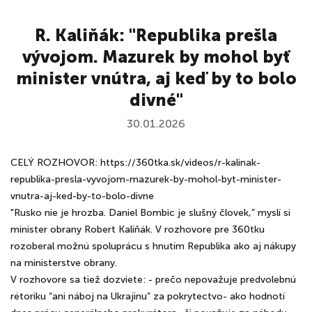
R. Kaliňák: "Republika prešla
vývojom. Mazurek by mohol byť
minister vnútra, aj keď by to bolo
divné"
30.01.2026
CELÝ ROZHOVOR: https://360tka.sk/videos/r-kalinak-
republika-presla-vyvojom-mazurek-by-mohol-byt-minister-
vnutra-aj-ked-by-to-bolo-divne
"Rusko nie je hrozba. Daniel Bombic je slušný človek,” myslí si
minister obrany Robert Kaliňák. V rozhovore pre 360tku
rozoberal možnú spoluprácu s hnutím Republika ako aj nákupy
na ministerstve obrany.
V rozhovore sa tiež dozviete: - prečo nepovažuje predvolebnú
rétoriku “ani náboj na Ukrajinu” za pokrytectvo- ako hodnotí