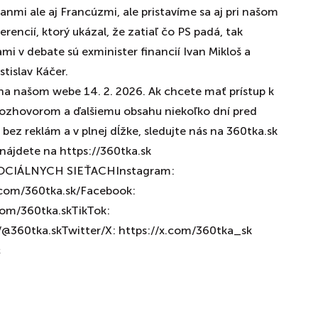
anmi ale aj Francúzmi, ale pristavíme sa aj pri našom
encií, ktorý ukázal, že zatiaľ čo PS padá, tak
mi v debate sú exminister financií Ivan Mikloš a
tislav Káčer.
na našom webe 14. 2. 2026. Ak chcete mať prístup k
ozhovorom a ďalšiemu obsahu niekoľko dní pred
bez reklám a v plnej dĺžke, sledujte nás na 360tka.sk
ájdete na https://360tka.sk
OCIÁLNYCH SIEŤACHInstagram:
com/360tka.sk/Facebook:
om/360tka.skTikTok:
@360tka.skTwitter/X: https://x.com/360tka_sk
c