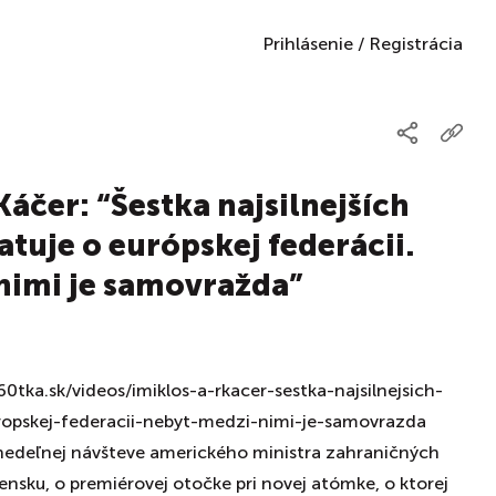
Prihlásenie
/
Registrácia
 Káčer: “Šestka najsilnejších
atuje o európskej federácii.
nimi je samovražda”
tka.sk/videos/imiklos-a-rkacer-sestka-najsilnejsich-
ropskej-federacii-nebyt-medzi-nimi-je-samovrazda
nedeľnej návšteve amerického ministra zahraničných
ensku, o premiérovej otočke pri novej atómke, o ktorej