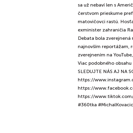
sa už nebaví len s Američ
čerstvom prieskume prefer
matovičovci rastú. Hosťa
exminister zahraničia Ras
Debata bola zverejnená 
najnovším reportážam, r
zverejnením na YouTube, 
Viac podobného obsahu n
SLEDUJTE NÁS AJ NA S
https://www.instagram.
https://www.facebook.c
https://www.tiktok.com/
#360tka #MichalKovaci