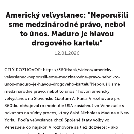
Americký veľvyslanec: "Neporušili
sme medzinárodné právo, nebol
to únos. Maduro je hlavou
drogového kartelu"
12.01.2026
CELÝ ROZHOVOR: https://360tka.sk/videos/americky-
velvyslanec-neporusili-sme-medzinarodne-pravo-nebol-to-
unos-maduro-je-hlavou-drogoveho-kartelu"Neporušili sme
medzinárodné právo, nebol to únos,” hovorí americký
veľvyslanec na Slovensku Gautam A. Rana. V rozhovore pre
360tku obhajoval rozhodnutie USA zasiahnuť vo Venezuele s
odkazom na súdny proces, ktorý čaká Nicholasa Madura v New
Yorku. Podľa veľvyslanca chcú Spojené štáty voľby vo
Venezuele čo najskôr. V rozhovore sa tiež dozviete: - ako