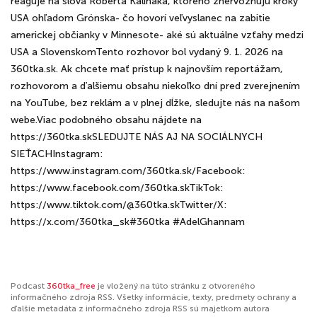
reaguje na slová Roberta Kaliňáka, ktorého znervózňujú kroky
USA ohľadom Grónska- čo hovorí veľvyslanec na zabitie
americkej občianky v Minnesote- aké sú aktuálne vzťahy medzi
USA a SlovenskomTento rozhovor bol vydaný 9. 1. 2026 na
360tka.sk. Ak chcete mať prístup k najnovším reportážam,
rozhovorom a ďalšiemu obsahu niekoľko dní pred zverejnením
na YouTube, bez reklám a v plnej dĺžke, sledujte nás na našom
webe.Viac podobného obsahu nájdete na
https://360tka.skSLEDUJTE NÁS AJ NA SOCIÁLNYCH
SIEŤACHInstagram:
https://www.instagram.com/360tka.sk/Facebook:
https://www.facebook.com/360tka.skTikTok:
https://www.tiktok.com/@360tka.skTwitter/X:
https://x.com/360tka_sk#360tka #AdelGhannam
Podcast
360tka_free
je vložený na túto stránku z otvoreného
informačného zdroja RSS. Všetky informácie, texty, predmety ochrany a
ďalšie metadáta z informačného zdroja RSS sú majetkom autora