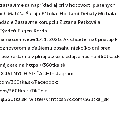
 zastavíme sa napríklad aj pri v hotovosti platených
ách Matúša Šutaja Eštoka. Hosťami Debaty Michala
Nadácie Zastavme korupciu Zuzana Petková a
Týždeň Eugen Korda.
na našom webe 17. 1. 2026. Ak chcete mať prístup k
ozhovorom a ďalšiemu obsahu niekoľko dní pred
bez reklám a v plnej dĺžke, sledujte nás na 360tka.sk
ájdete na https://360tka.sk
OCIÁLNYCH SIEŤACHInstagram:
com/360tka.sk/Facebook:
om/360tka.skTikTok:
@360tka.skTwitter/X: https://x.com/360tka_sk
c