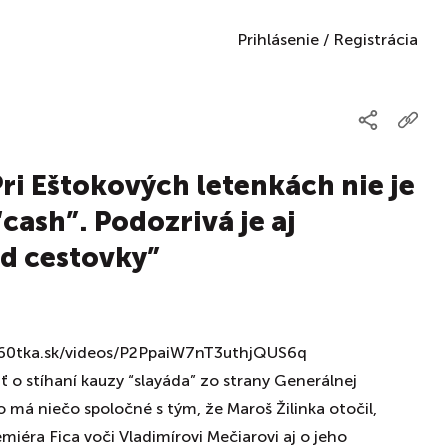
Prihlásenie
/
Registrácia
Pri Eštokových letenkách nie je
cash”. Podozrivá je aj
d cestovky”
360tka.sk/videos/P2PpaiW7nT3uthjQUS6q
 o stíhaní kauzy “slayáda” zo strany Generálnej
o má niečo spoločné s tým, že Maroš Žilinka otočil,
miéra Fica voči Vladimírovi Mečiarovi aj o jeho