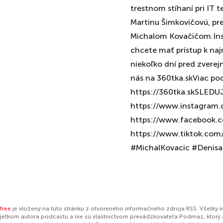
trestnom stíhaní pri IT 
Martinu Šimkovičovú, pr
Michalom Kovačičom.Insi
chcete mať prístup k na
niekoľko dní pred zverej
nás na 360tka.skViac p
https://360tka.skSLED
https://www.instagram.
https://www.facebook.c
https://www.tiktok.com
#MichalKovacic #Denis
free
je vložený na túto stránku z otvoreného informačného zdroja RSS. Všetky 
jetkom autora podcastu a nie sú vlastníctvom prevádzkovateľa Podmaz, ktorý 