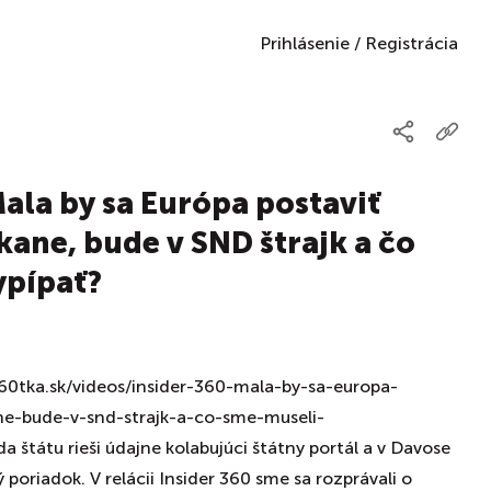
Prihlásenie
/
Registrácia
Mala by sa Európa postaviť
ane, bude v SND štrajk a čo
ypípať?
60tka.sk/videos/insider-360-mala-by-sa-europa-
ne-bude-v-snd-strajk-a-co-sme-museli-
 štátu rieši údajne kolabujúci štátny portál a v Davose
ý poriadok. V relácii Insider 360 sme sa rozprávali o