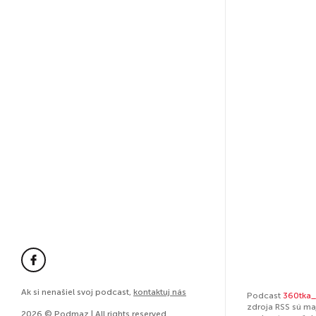
Ak si nenašiel svoj podcast,
kontaktuj nás
Podcast
360tka_
zdroja RSS sú ma
2026 © Podmaz | All rights reserved