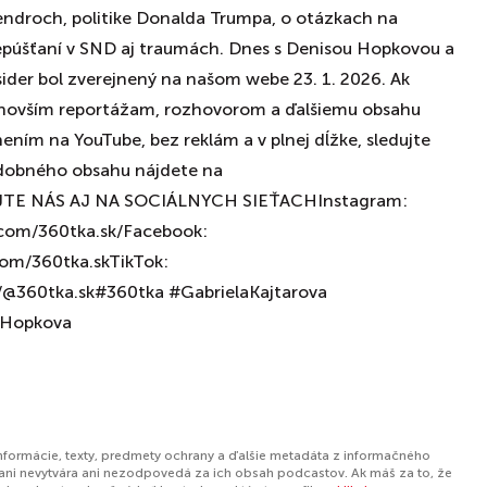
tendroch, politike Donalda Trumpa, o otázkach na
epúšťaní v SND aj traumách. Dnes s Denisou Hopkovou a
der bol zverejnený na našom webe 23. 1. 2026. Ak
jnovším reportážam, rozhovorom a ďalšiemu obsahu
nením na YouTube, bez reklám a v plnej dĺžke, sledujte
odobného obsahu nájdete na
UJTE NÁS AJ NA SOCIÁLNYCH SIEŤACHInstagram:
com/360tka.sk/Facebook:
om/360tka.skTikTok:
/@360tka.sk#360tka #GabrielaKajtarova
aHopkova
informácie, texty, predmety ochrany a ďalšie metadáta z informačného
ani nevytvára ani nezodpovedá za ich obsah podcastov. Ak máš za to, že