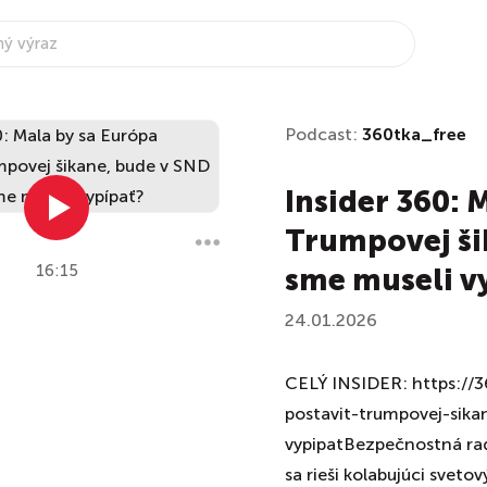
Podcast:
360tka_free
Insider 360: 
Trumpovej šik
16:15
sme museli v
24.01.2026
CELÝ INSIDER: https://3
postavit-trumpovej-sika
vypipatBezpečnostná rada
sa rieši kolabujúci svetov