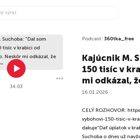
Podcast:
360tka_free
Kajúcnik M. 
150 tisíc v k
mi odkázal, ž
34:03
16.01.2026
CELÝ ROZHOVOR: https:/
vybohovi-150-tisic-v-kr
dakuje"Dať úplatok v kra
Suchoba o dnes už navžd