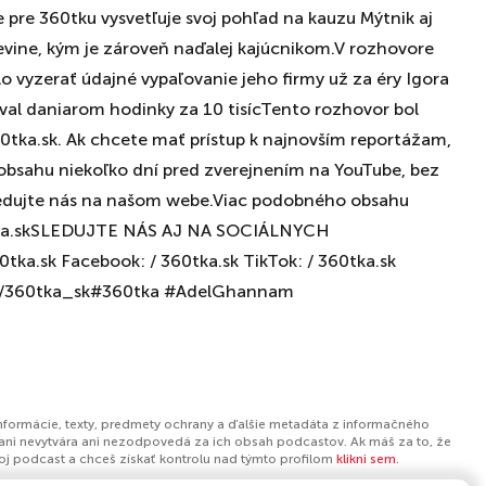
e pre 360tku vysvetľuje svoj pohľad na kauzu Mýtnik aj
nevine, kým je zároveň naďalej kajúcnikom.V rozhovore
lo vyzerať údajné vypaľovanie jeho firmy už za éry Igora
al daniarom hodinky za 10 tisícTento rozhovor bol
0tka.sk. Ak chcete mať prístup k najnovším reportážam,
bsahu niekoľko dní pred zverejnením na YouTube, bez
 sledujte nás na našom webe.Viac podobného obsahu
0tka.skSLEDUJTE NÁS AJ NA SOCIÁLNYCH
tka.sk Facebook: / 360tka.sk TikTok: / 360tka.sk
com/360tka_sk#360tka #AdelGhannam
informácie, texty, predmety ochrany a ďalšie metadáta z informačného
ani nevytvára ani nezodpovedá za ich obsah podcastov. Ak máš za to, že
tvoj podcast a chceš získať kontrolu nad týmto profilom
klikni sem
.