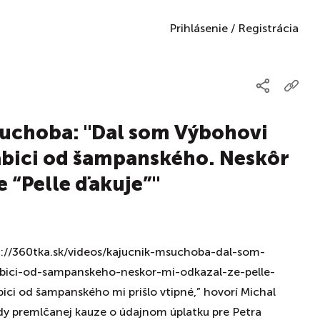
Prihlásenie
/
Registrácia
Suchoba: "Dal som Výbohovi
rabici od šampanského. Neskôr
e “Pelle ďakuje”"
/360tka.sk/videos/kajucnik-msuchoba-dal-som-
abici-od-sampanskeho-neskor-mi-odkazal-ze-pelle-
bici od šampanského mi prišlo vtipné,” hovorí Michal
y premlčanej kauze o údajnom úplatku pre Petra