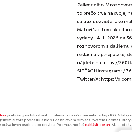
Pellegriniho. V rozhovor
to prečo trvá na svojej 
sa tiež dozviete: ako ma
Matovičao tom ako darov
vydaný 14. 1. 2026 na 36
rozhovorom a ďalšiemu o
reklám a v plnej dĺžke,
nájdete na https://36
SIEŤACHInstagram: / 360
Twitter/X: https://x.
free
je vložený na túto stránku z otvoreného informačného zdroja RSS. Všetky 
jetkom autora podcastu a nie sú vlastníctvom prevádzkovateľa Podmaz, ktorý 
e práva iných osôb alebo pravidlá Podmaz, môžeš
nahlásiť obsah
. Ak je toto 