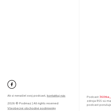
Ak si nenašiel svoj podcast,
kontaktuj nás
Podcast
360tka_
zdroja RSS sú ma
2026 © Podmaz | All rights reserved
podcast porušuj
Všeobecné obchodné podmienky