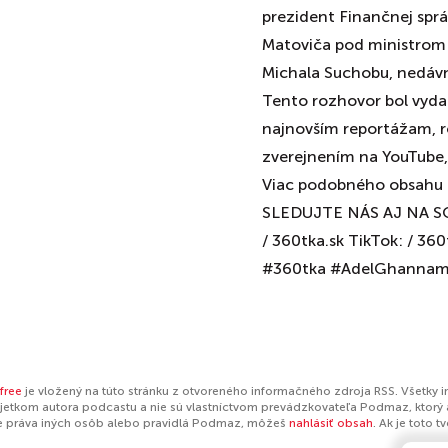
prezident Finančnej správ
Matoviča pod ministrom
Michala Suchobu, nedáv
Tento rozhovor bol vydan
najnovším reportážam, r
zverejnením na YouTube, 
Viac podobného obsahu n
SLEDUJTE NÁS AJ NA SO
/ 360tka.sk TikTok: / 36
#360tka #AdelGhanna
free
je vložený na túto stránku z otvoreného informačného zdroja RSS. Všetky 
jetkom autora podcastu a nie sú vlastníctvom prevádzkovateľa Podmaz, ktorý 
e práva iných osôb alebo pravidlá Podmaz, môžeš
nahlásiť obsah
. Ak je toto 