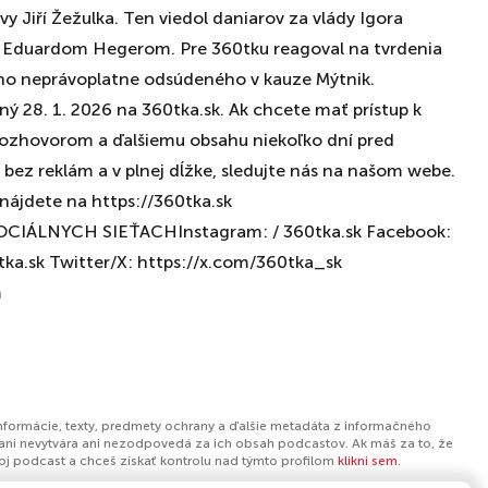
y Jiří Žežulka. Ten viedol daniarov za vlády Igora
 Eduardom Hegerom. Pre 360tku reagoval na tvrdenia
no neprávoplatne odsúdeného v kauze Mýtnik.
ý 28. 1. 2026 na 360tka.sk. Ak chcete mať prístup k
ozhovorom a ďalšiemu obsahu niekoľko dní pred
bez reklám a v plnej dĺžke, sledujte nás na našom webe.
ájdete na https://360tka.sk
CIÁLNYCH SIEŤACHInstagram: / 360tka.sk Facebook:
0tka.sk Twitter/X: https://x.com/360tka_sk
m
informácie, texty, predmety ochrany a ďalšie metadáta z informačného
ani nevytvára ani nezodpovedá za ich obsah podcastov. Ak máš za to, že
tvoj podcast a chceš získať kontrolu nad týmto profilom
klikni sem
.