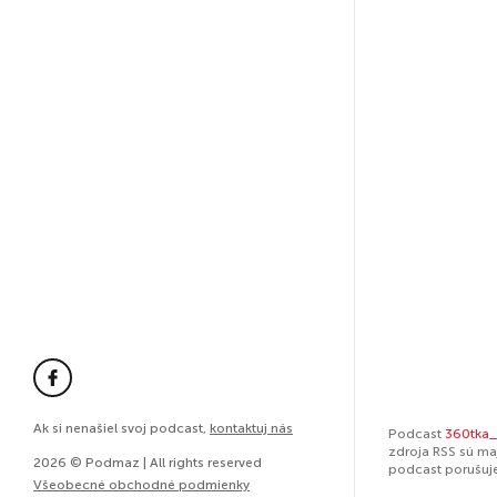
Ak si nenašiel svoj podcast,
kontaktuj nás
Podcast
360tka_
zdroja RSS sú ma
2026 © Podmaz | All rights reserved
podcast porušuj
Všeobecné obchodné podmienky