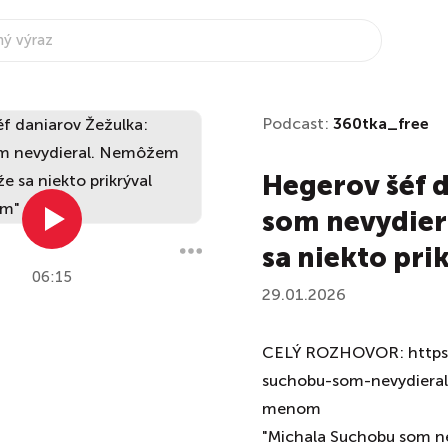
Podcast:
360tka_free
Hegerov šéf 
som nevydier
sa niekto pr
06:15
29.01.2026
CELÝ ROZHOVOR: https:/
suchobu-som-nevydieral
menom
"Michala Suchobu som nev