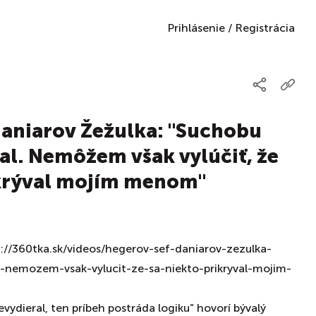
Prihlásenie
/
Registrácia
daniarov Žežulka: "Suchobu
al. Nemôžem však vylúčiť, že
ikrýval mojím menom"
/360tka.sk/videos/hegerov-sef-daniarov-zezulka-
-nemozem-vsak-vylucit-ze-sa-niekto-prikryval-mojim-
ydieral, ten príbeh postráda logiku” hovorí bývalý