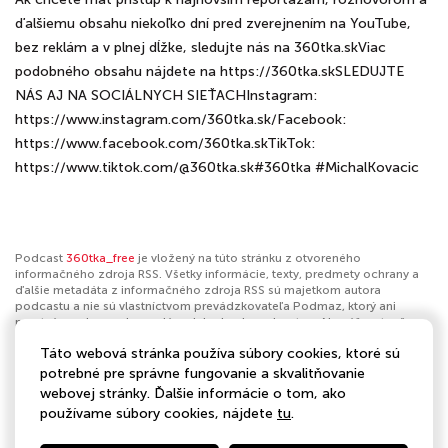
ďalšiemu obsahu niekoľko dní pred zverejnením na YouTube,
bez reklám a v plnej dĺžke, sledujte nás na 360tka.skViac
podobného obsahu nájdete na https://360tka.skSLEDUJTE
NÁS AJ NA SOCIÁLNYCH SIEŤACHInstagram:
https://www.instagram.com/360tka.sk/Facebook:
https://www.facebook.com/360tka.skTikTok:
https://www.tiktok.com/@360tka.sk#360tka #MichalKovacic
Podcast
360tka_free
je vložený na túto stránku z otvoreného
informačného zdroja RSS. Všetky informácie, texty, predmety ochrany a
ďalšie metadáta z informačného zdroja RSS sú majetkom autora
podcastu a nie sú vlastníctvom prevádzkovateľa Podmaz, ktorý ani
nevytvára ani nezodpovedá za ich obsah podcastov. Ak máš za to, že
podcast porušuje práva iných osôb alebo pravidlá Podmaz, môžeš
Táto webová stránka používa súbory cookies, ktoré sú
nahlásiť obsah
. Ak je toto tvoj podcast a chceš získať kontrolu nad týmto
profilom
klikni sem
.
potrebné pre správne fungovanie a skvalitňovanie
webovej stránky. Ďalšie informácie o tom, ako
Autor:
360tka
používame súbory cookies, nájdete
tu
.