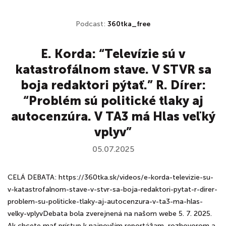
Podcast:
360tka_free
E. Korda: “Televízie sú v
katastrofálnom stave. V STVR sa
boja redaktori pýtať.” R. Dírer:
“Problém sú politické tlaky aj
autocenzúra. V TA3 má Hlas veľký
vplyv”
05.07.2025
CELÁ DEBATA: https://360tka.sk/videos/e-korda-televizie-su-
v-katastrofalnom-stave-v-stvr-sa-boja-redaktori-pytat-r-direr-
problem-su-politicke-tlaky-aj-autocenzura-v-ta3-ma-hlas-
velky-vplyvDebata bola zverejnená na našom webe 5. 7. 2025.
Ak chcete mať prístup k najnovším reportážam, rozhovorom a