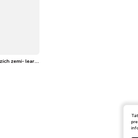
Pohádky z cizích zemí- learn czech
Tát
pre
inf