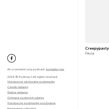
Creepypasty
Fikcia
Ak si nenašiel svoj podcast,
kontaktuj nás
2026 © Podmaz | All rights reserved
Všeobecné obchodné podmienky
Cenník reklamy
Štátna reklama
Ochrana osobných údajov
Všeobecné podmienky používania
Nastavenie súkromia