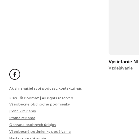
Vysielanie 
Vzdelávanie
Ak si nenašiel svoj podcast,
kontaktuj nás
2026 © Podmaz | All rights reserved
Všeobecné obchodné podmienky
Cenník reklamy
Štátna reklama
Ochrana osobných údajov
Všeobecné podmienky používania
Nastavenie súkromia