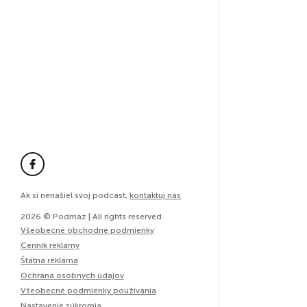
Ak si nenašiel svoj podcast,
kontaktuj nás
2026 © Podmaz | All rights reserved
Všeobecné obchodné podmienky
Cenník reklamy
Štátna reklama
Ochrana osobných údajov
Všeobecné podmienky používania
Nastavenie súkromia