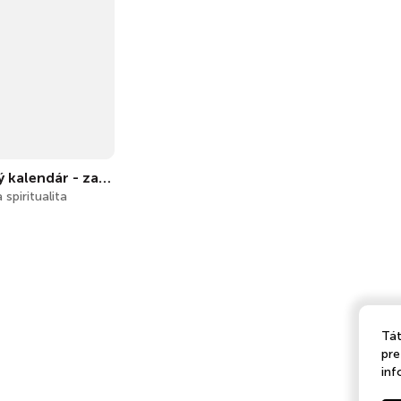
Evanjelizačný kalendár - zamyslenia
spiritualita
Tát
pre
inf