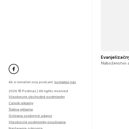
Náboženstvo a 
Ak si nenašiel svoj podcast,
kontaktuj nás
2026 © Podmaz | All rights reserved
Všeobecné obchodné podmienky
Cenník reklamy
Štátna reklama
Ochrana osobných údajov
Všeobecné podmienky používania
Nastavenie súkromia