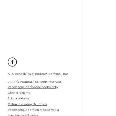
Ak si nenašiel svoj podcast,
kontaktuj nás
2026 © Podmaz | All rights reserved
Všeobecné obchodné podmienky
Cenník reklamy
Štátna reklama
Ochrana osobných údajov
Všeobecné podmienky používania
Nastavenie súkromia