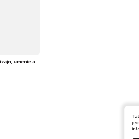
TalkFlow • Dizajn, umenie a kreativita • detaility
Tát
pre
inf