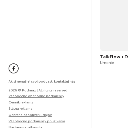
Umenie
Ak si nenašiel svoj podcast,
kontaktuj nás
2026 © Podmaz | All rights reserved
Všeobecné obchodné podmienky
Cenník reklamy
Štátna reklama
Ochrana osobných údajov
Všeobecné podmienky používania
Nastavenie súkromia