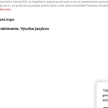
mačného zdroja RSS sú majetkom autora podcastu a nie sú vlastníctvom prevá
š za to, že podcast porušuje práva iných osôb alebo pravidlá Podmaz, môže
likni sem
.
seLingo
zdelávanie
,
Výučba jazykov
Tát
pre
inf