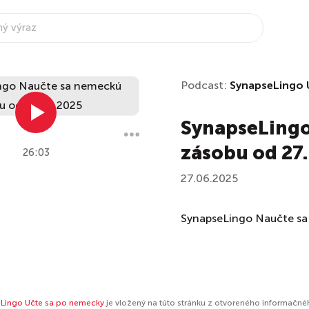
Podcast:
SynapseLingo 
SynapseLingo
zásobu od 27
26:03
27.06.2025
SynapseLingo Naučte sa
Lingo Učte sa po nemecky
je vložený na túto stránku z otvoreného informačnéh