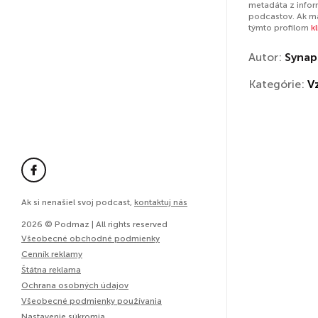
metadáta z infor
podcastov. Ak má
týmto profilom
k
Autor:
Synap
Kategórie:
V
Ak si nenašiel svoj podcast,
kontaktuj nás
2026 © Podmaz | All rights reserved
Všeobecné obchodné podmienky
Cenník reklamy
Štátna reklama
Ochrana osobných údajov
Všeobecné podmienky používania
Nastavenie súkromia