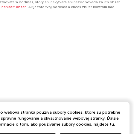
dzkovateľa Podmaz, ktorý ani nevytvára ani nezodpovedá za ich obsah
š
nahlásiť obsah
. Ak je toto tvoj podcast a chceš získať kontrolu nad
o webová stránka používa súbory cookies, ktoré sú potrebné
 správne fungovanie a skvalitňovanie webovej stránky. Ďalšie
ormácie o tom, ako používame súbory cookies, nájdete
tu
.